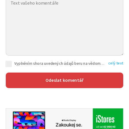
celý text
Vyplněním shora uvedených údajů beru na vědomí, že společnost TEXT FACTORY s.r.o., sídlem Brno, Durďákova 336/29, Černá Pole, PSČ: 613 00, IČ: 06157831, zapsané u Krajského soudu v Brně, oddíl C, vložka 100399, bude zpracovávat mé osobní údaje uvedené v rámci mnou vyplněného registračního formuláře na základě oprávněných zájmů TEXT FACTORY s.r.o. dle čl. 6 odst. 1 písm. f) GDPR a pro splnění právních povinností (čl. 6 odst. 1 písm. c) GDPR), a to pro tyto účely: nezbytnost zajistit oprávnění návštěvníka webových stránek provozovaných společností TEXT FACTORY s.r.o. přispívat aktivně ke zveřejněným článkům nebo v rámci diskusních fór a výkon práv TEXT FACTORY s.r.o. jako administrátora těchto diskusních fór. Více informací o zpracování osobních údajů a právech lze nalézt v