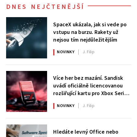
DNES NEJČTENĚJŠÍ
SpaceX ukázala, jak si vede po
vstupu na burzu. Rakety už
nejsou tím nejdůležitějším
NOVINKY
J. Filip
Více her bez mazání. Sandisk
uvádí oficiálně licencovanou
rozšiřující kartu pro Xbox Series
X|S
NOVINKY
J. Filip
Hledáte levný Office nebo