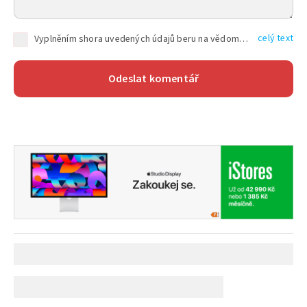
celý text
Vyplněním shora uvedených údajů beru na vědomí, že společnost TEXT FACTORY s.r.o., sídlem Brno, Durďákova 336/29, Černá Pole, PSČ: 613 00, IČ: 06157831, zapsané u Krajského soudu v Brně, oddíl C, vložka 100399, bude zpracovávat mé osobní údaje uvedené v rámci mnou vyplněného registračního formuláře na základě oprávněných zájmů TEXT FACTORY s.r.o. dle čl. 6 odst. 1 písm. f) GDPR a pro splnění právních povinností (čl. 6 odst. 1 písm. c) GDPR), a to pro tyto účely: nezbytnost zajistit oprávnění návštěvníka webových stránek provozovaných společností TEXT FACTORY s.r.o. přispívat aktivně ke zveřejněným článkům nebo v rámci diskusních fór a výkon práv TEXT FACTORY s.r.o. jako administrátora těchto diskusních fór. Více informací o zpracování osobních údajů a právech lze nalézt v