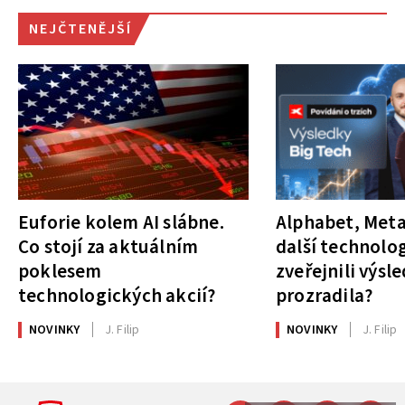
NEJČTENĚJŠÍ
Euforie kolem AI slábne.
Alphabet, Meta
Co stojí za aktuálním
další technolog
poklesem
zveřejnili výsl
technologických akcií?
prozradila?
NOVINKY
J. Filip
NOVINKY
J. Filip