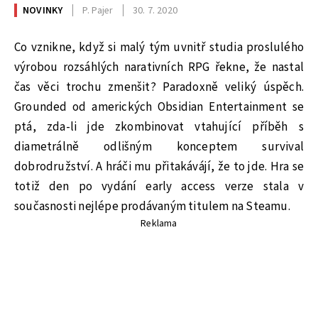
NOVINKY
P. Pajer
30. 7. 2020
Co vznikne, když si malý tým uvnitř studia proslulého
výrobou rozsáhlých narativních RPG řekne, že nastal
čas věci trochu zmenšit? Paradoxně veliký úspěch.
Grounded od amerických Obsidian Entertainment se
ptá, zda-li jde zkombinovat vtahující příběh s
diametrálně odlišným konceptem survival
dobrodružství. A hráči mu přitakávájí, že to jde. Hra se
totiž den po vydání early access verze stala v
současnosti nejlépe prodávaným titulem na Steamu.
Reklama