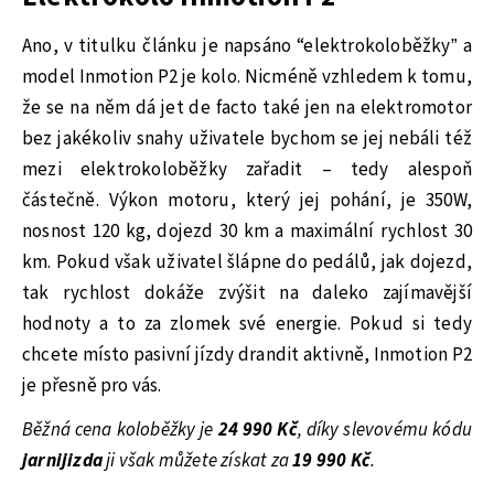
Ano, v titulku článku je napsáno “elektrokoloběžky” a
model Inmotion P2 je kolo. Nicméně vzhledem k tomu,
že se na něm dá jet de facto také jen na elektromotor
bez jakékoliv snahy uživatele bychom se jej nebáli též
mezi elektrokoloběžky zařadit – tedy alespoň
částečně. Výkon motoru, který jej pohání, je 350W,
nosnost 120 kg, dojezd 30 km a maximální rychlost 30
km. Pokud však uživatel šlápne do pedálů, jak dojezd,
tak rychlost dokáže zvýšit na daleko zajímavější
hodnoty a to za zlomek své energie. Pokud si tedy
chcete místo pasivní jízdy drandit aktivně, Inmotion P2
je přesně pro vás.
Běžná cena koloběžky je
24 990 Kč
, díky slevovému kódu
jarnijizda
ji však můžete získat za
19 990 Kč
.