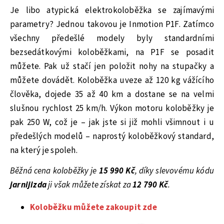
Je libo atypická elektrokoloběžka se zajímavými
parametry? Jednou takovou je Inmotion P1F. Zatímco
všechny předešlé modely byly standardními
bezsedátkovými koloběžkami, na P1F se posadit
můžete. Pak už stačí jen položit nohy na stupačky a
můžete dovádět. Koloběžka uveze až 120 kg vážícího
člověka, dojede 35 až 40 km a dostane se na velmi
slušnou rychlost 25 km/h. Výkon motoru koloběžky je
pak 250 W, což je – jak jste si již mohli všimnout i u
předešlých modelů – naprostý koloběžkový standard,
na který je spoleh.
Běžná cena koloběžky je
15 990 Kč
, díky slevovému kódu
jarnijizda
ji však můžete získat za
12 790 Kč
.
Koloběžku můžete zakoupit zde