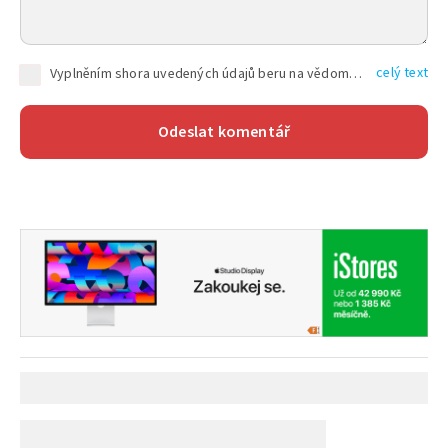
celý text
Vyplněním shora uvedených údajů beru na vědomí, že společnost TEXT FACTORY s.r.o., sídlem Brno, Durďákova 336/29, Černá Pole, PSČ: 613 00, IČ: 06157831, zapsané u Krajského soudu v Brně, oddíl C, vložka 100399, bude zpracovávat mé osobní údaje uvedené v rámci mnou vyplněného registračního formuláře na základě oprávněných zájmů TEXT FACTORY s.r.o. dle čl. 6 odst. 1 písm. f) GDPR a pro splnění právních povinností (čl. 6 odst. 1 písm. c) GDPR), a to pro tyto účely: nezbytnost zajistit oprávnění návštěvníka webových stránek provozovaných společností TEXT FACTORY s.r.o. přispívat aktivně ke zveřejněným článkům nebo v rámci diskusních fór a výkon práv TEXT FACTORY s.r.o. jako administrátora těchto diskusních fór. Více informací o zpracování osobních údajů a právech lze nalézt v