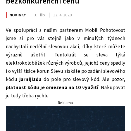
bezkonkurenční cenu
NOVINKY
J. Filip
12. 4. 2020
Ve spolupráci s naším partnerem Mobil Pohotovost
jsme si pro vás stejně jako v minulých týdnech
nachystali nedělní slevovou akci, díky které můžete
výrazně ušetřit. Tentokrát se sleva týká
elektrokoloběžek různých výrobců, jejichž ceny spadly
i o vyšší tisíce korun Slevu získáte po zadání slevového
kódu
jarnijizda
do pole pro slevový kód. Ale pozor,
platnost kódu je omezena na 10 využití
. Nakupovat
je tedy třeba rychle.
Reklama