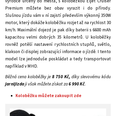
výrobce určeny do města, s koloběžkou Eljet Cruiser
Premium můžete bez obav vyrazit i do přírody.
Slušnou jízdu vám v ní zajistí především výkonný 350W
motor, který dokáže koloběžku rozjet až na rychlost 30
km/h. Maximální dojezd je pak díky baterii s 6600 mAh
kapacitou velmi dobrých 35 kilometrů. U koloběžky
rovněž potěší nastavení rychlostních stupňů, světlo,
klakson či displej zobrazující informace o jízdě. I tento
model lze jednoduše poskládat a tedy transportovat
například v MHD.
Běžná cena koloběžky je
8 750 Kč,
díky slevovému kódu
jarnijizda
ji však můžete získat za
6 990 Kč
.
Koloběžku můžete zakoupit zde