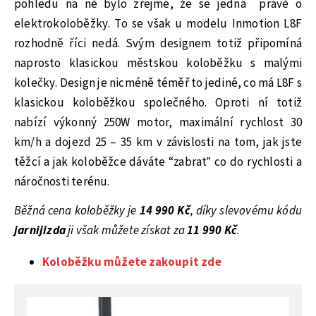
pohledu na ně bylo zřejmé, že se jedná
právě o
elektrokoloběžky. To se však u modelu Inmotion L8F
rozhodně říci nedá. Svým designem totiž připomíná
naprosto klasickou městskou koloběžku s malými
kolečky. Design je nicméně téměř to jediné, co má L8F s
klasickou koloběžkou společného. Oproti ní totiž
nabízí výkonný 250W motor, maximální rychlost 30
km/h a dojezd 25 – 35 km v závislosti na tom, jak jste
těžcí a jak koloběžce dáváte “zabrat” co do rychlosti a
náročnosti terénu.
Běžná cena koloběžky je
14 990 Kč
, díky slevovému kódu
jarnijizda
ji však můžete získat za
11 990 Kč
.
Koloběžku můžete zakoupit zde