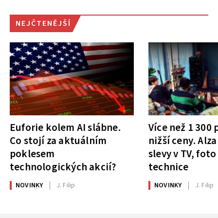
NEJČTENĚJŠÍ
Euforie kolem AI slábne.
Více než 1 300
Co stojí za aktuálním
nižší ceny. Alza
poklesem
slevy v TV, foto
technologických akcií?
technice
NOVINKY
J. Filip
NOVINKY
J. Filip