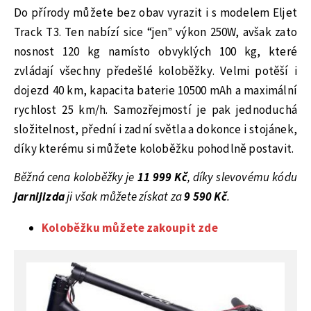
Do přírody můžete bez obav vyrazit i s modelem Eljet
Track T3. Ten nabízí sice “jen” výkon 250W, avšak zato
nosnost 120 kg namísto obvyklých 100 kg, které
zvládají všechny předešlé koloběžky. Velmi potěší i
dojezd 40 km, kapacita baterie 10500 mAh a maximální
rychlost 25 km/h. Samozřejmostí je pak jednoduchá
složitelnost, přední i zadní světla a dokonce i stojánek,
díky kterému si můžete koloběžku pohodlně postavit.
Běžná cena koloběžky je
11 999 Kč
, díky slevovému kódu
jarnijizda
ji však můžete získat za
9 590 Kč
.
Koloběžku můžete zakoupit zde