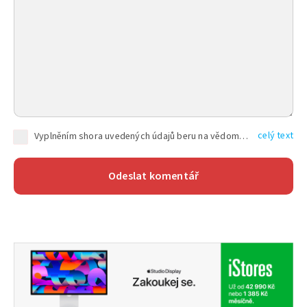
celý text
Vyplněním shora uvedených údajů beru na vědomí, že společnost TEXT FACTORY s.r.o., sídlem Brno, Durďákova 336/29, Černá Pole, PSČ: 613 00, IČ: 06157831, zapsané u Krajského soudu v Brně, oddíl C, vložka 100399, bude zpracovávat mé osobní údaje uvedené v rámci mnou vyplněného registračního formuláře na základě oprávněných zájmů TEXT FACTORY s.r.o. dle čl. 6 odst. 1 písm. f) GDPR a pro splnění právních povinností (čl. 6 odst. 1 písm. c) GDPR), a to pro tyto účely: nezbytnost zajistit oprávnění návštěvníka webových stránek provozovaných společností TEXT FACTORY s.r.o. přispívat aktivně ke zveřejněným článkům nebo v rámci diskusních fór a výkon práv TEXT FACTORY s.r.o. jako administrátora těchto diskusních fór. Více informací o zpracování osobních údajů a právech lze nalézt v