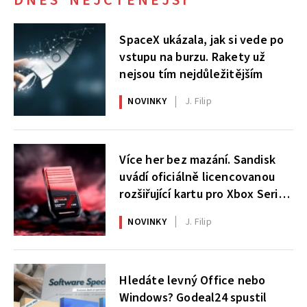
DNES NEJČTENĚJŠÍ
SpaceX ukázala, jak si vede po
vstupu na burzu. Rakety už
nejsou tím nejdůležitějším
NOVINKY
J. Filip
Více her bez mazání. Sandisk
uvádí oficiálně licencovanou
rozšiřující kartu pro Xbox Series
X|S
NOVINKY
J. Filip
Hledáte levný Office nebo
Windows? Godeal24 spustil