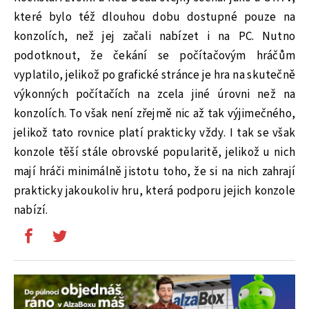
které bylo též dlouhou dobu dostupné pouze na
konzolích, než jej začali nabízet i na PC. Nutno
podotknout, že čekání se počítačovým hráčům
vyplatilo, jelikož po grafické stránce je hra na skutečně
výkonných počítačích na zcela jiné úrovni než na
konzolích. To však není zřejmě nic až tak výjimečného,
jelikož tato rovnice platí prakticky vždy. I tak se však
konzole těší stále obrovské popularitě, jelikož u nich
mají hráči minimálně jistotu toho, že si na nich zahrají
prakticky jakoukoliv hru, která podporu jejich konzole
nabízí.