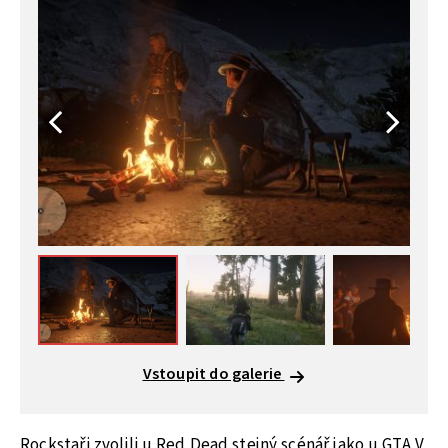
Vstoupit do galerie
Rockstaři zvolili u Red Dead stejný scénář jako u GTA V,