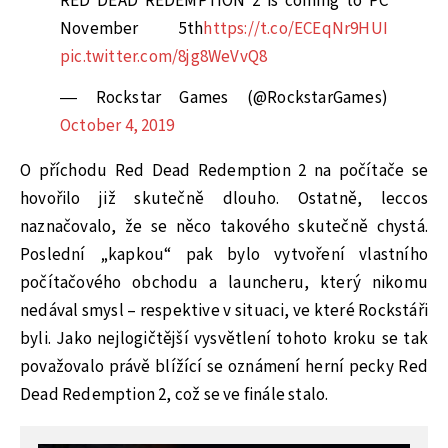
RED DEAD REDEMPTION 2 is coming to PC
November 5th
https://t.co/ECEqNr9HUI
pic.twitter.com/8jg8WeVvQ8
— Rockstar Games (@RockstarGames)
October 4, 2019
O příchodu Red Dead Redemption 2 na počítače se
hovořilo již skutečně dlouho. Ostatně, leccos
naznačovalo, že se něco takového skutečně chystá.
Poslední „kapkou“ pak bylo vytvoření vlastního
počítačového obchodu a launcheru, který nikomu
nedával smysl – respektive v situaci, ve které Rockstáři
byli. Jako nejlogičtější vysvětlení tohoto kroku se tak
považovalo právě blížící se oznámení herní pecky Red
Dead Redemption 2, což se ve finále stalo.