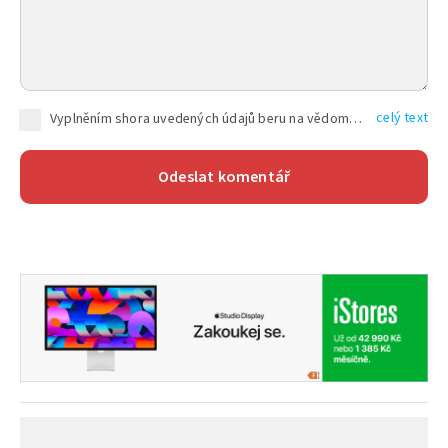
celý text
Vyplněním shora uvedených údajů beru na vědomí, že společnost TEXT FACTORY s.r.o., sídlem Brno, Durďákova 336/29, Černá Pole, PSČ: 613 00, IČ: 06157831, zapsané u Krajského soudu v Brně, oddíl C, vložka 100399, bude zpracovávat mé osobní údaje uvedené v rámci mnou vyplněného registračního formuláře na základě oprávněných zájmů TEXT FACTORY s.r.o. dle čl. 6 odst. 1 písm. f) GDPR a pro splnění právních povinností (čl. 6 odst. 1 písm. c) GDPR), a to pro tyto účely: nezbytnost zajistit oprávnění návštěvníka webových stránek provozovaných společností TEXT FACTORY s.r.o. přispívat aktivně ke zveřejněným článkům nebo v rámci diskusních fór a výkon práv TEXT FACTORY s.r.o. jako administrátora těchto diskusních fór. Více informací o zpracování osobních údajů a právech lze nalézt v