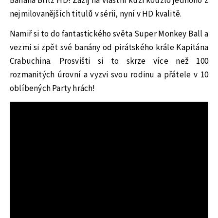
Banana Blitz HD! Zažij na vlastní kůži kouzlo jednoho z
nejmilovanějších titulů v sérii, nyní v HD kvalitě.
Namiř si to do fantastického světa Super Monkey Ball a
vezmi si zpět své banány od pirátského krále Kapitána
Crabuchina. Prosvišti si to skrze více než 100
rozmanitých úrovní a vyzvi svou rodinu a přátele v 10
oblíbených Party hrách!