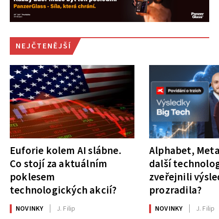
NEJČTENĚJŠÍ
Euforie kolem AI slábne.
Alphabet, Meta
Co stojí za aktuálním
další technolog
poklesem
zveřejnili výsl
technologických akcií?
prozradila?
NOVINKY
J. Filip
NOVINKY
J. Filip