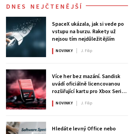
DNES NEJČTENĚJŠÍ
SpaceX ukázala, jak si vede po
vstupu na burzu. Rakety už
nejsou tím nejdůležitějším
NOVINKY
J. Filip
Více her bez mazání. Sandisk
uvádí oficiálně licencovanou
rozšiřující kartu pro Xbox Series
X|S
NOVINKY
J. Filip
Hledáte levný Office nebo