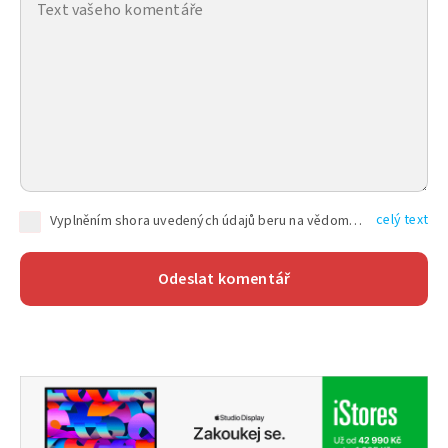
celý text
Vyplněním shora uvedených údajů beru na vědomí, že společnost TEXT FACTORY s.r.o., sídlem Brno, Durďákova 336/29, Černá Pole, PSČ: 613 00, IČ: 06157831, zapsané u Krajského soudu v Brně, oddíl C, vložka 100399, bude zpracovávat mé osobní údaje uvedené v rámci mnou vyplněného registračního formuláře na základě oprávněných zájmů TEXT FACTORY s.r.o. dle čl. 6 odst. 1 písm. f) GDPR a pro splnění právních povinností (čl. 6 odst. 1 písm. c) GDPR), a to pro tyto účely: nezbytnost zajistit oprávnění návštěvníka webových stránek provozovaných společností TEXT FACTORY s.r.o. přispívat aktivně ke zveřejněným článkům nebo v rámci diskusních fór a výkon práv TEXT FACTORY s.r.o. jako administrátora těchto diskusních fór. Více informací o zpracování osobních údajů a právech lze nalézt v