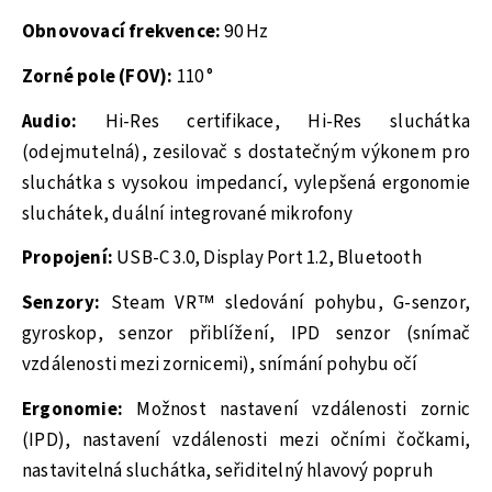
Obnovovací frekvence:
90 Hz
Zorné pole (FOV):
110 °
Audio:
Hi-Res certifikace, Hi-Res sluchátka
(odejmutelná), zesilovač s dostatečným výkonem pro
sluchátka s vysokou impedancí, vylepšená ergonomie
sluchátek, duální integrované mikrofony
Propojení:
USB-C 3.0, Display Port 1.2, Bluetooth
Senzory:
Steam VR™ sledování pohybu, G-senzor,
gyroskop, senzor přiblížení, IPD senzor (snímač
vzdálenosti mezi zornicemi), snímání pohybu očí
Ergonomie:
Možnost nastavení vzdálenosti zornic
(IPD), nastavení vzdálenosti mezi očními čočkami,
nastavitelná sluchátka, seřiditelný hlavový popruh