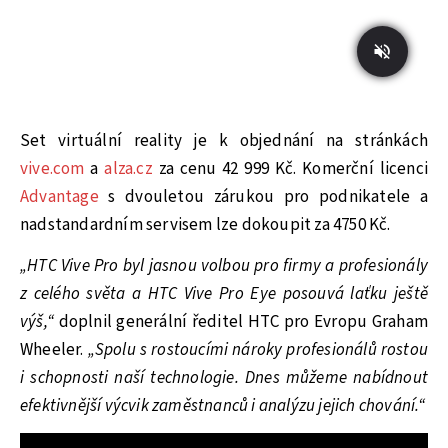
Set virtuální reality je k objednání na stránkách
vive.com
a
alza.cz
za cenu 42 999 Kč. Komerční licenci
Advantage
s dvouletou zárukou pro podnikatele a
nadstandardním servisem lze dokoupit za 4750 Kč.
„HTC Vive Pro byl jasnou volbou pro firmy a profesionály
z celého světa a HTC Vive Pro Eye posouvá laťku ještě
výš,“
doplnil generální ředitel HTC pro Evropu Graham
Wheeler.
„Spolu s rostoucími nároky profesionálů rostou
i schopnosti naší technologie. Dnes můžeme nabídnout
efektivnější výcvik zaměstnanců i analýzu jejich chování.“