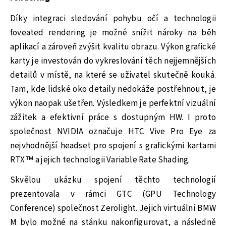
Díky integraci sledování pohybu očí a technologii
foveated rendering je možné snížit nároky na běh
aplikací a zároveň zvýšit kvalitu obrazu. Výkon grafické
karty je investován do vykreslování těch nejjemnějších
detailů v místě, na které se uživatel skutečně kouká.
Tam, kde lidské oko detaily nedokáže postřehnout, je
výkon naopak ušetřen. Výsledkem je perfektní vizuální
zážitek a efektivní práce s dostupným HW. I proto
společnost NVIDIA označuje HTC Vive Pro Eye za
nejvhodnější headset pro spojení s grafickými kartami
RTX™ a jejich technologii Variable Rate Shading.
Skvělou ukázku spojení těchto technologií
prezentovala v rámci GTC (GPU Technology
Conference) společnost Zerolight. Jejich virtuální BMW
M bylo možné na stánku nakonfigurovat, a následně