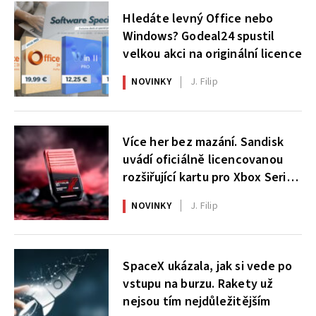
Hledáte levný Office nebo
Windows? Godeal24 spustil
velkou akci na originální licence
NOVINKY
J. Filip
Více her bez mazání. Sandisk
uvádí oficiálně licencovanou
rozšiřující kartu pro Xbox Series
X|S
NOVINKY
J. Filip
SpaceX ukázala, jak si vede po
vstupu na burzu. Rakety už
nejsou tím nejdůležitějším