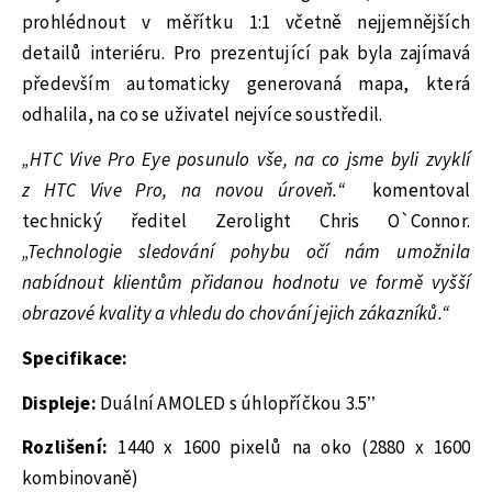
prohlédnout v měřítku 1:1 včetně nejjemnějších
detailů interiéru. Pro prezentující pak byla zajímavá
především automaticky generovaná mapa, která
odhalila, na co se uživatel nejvíce soustředil.
„HTC Vive Pro Eye posunulo vše, na co jsme byli zvyklí
z HTC Vive Pro, na novou úroveň.“
komentoval
technický ředitel Zerolight Chris O`Connor.
„Technologie sledování pohybu očí nám umožnila
nabídnout klientům přidanou hodnotu ve formě vyšší
obrazové kvality a vhledu do chování jejich zákazníků.“
Specifikace:
Displeje:
Duální AMOLED s úhlopříčkou 3.5’’
Rozlišení:
1440 x 1600 pixelů na oko (2880 x 1600
kombinovaně)