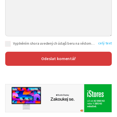
celý text
Vyplněním shora uvedených údajů beru na vědomí, že společnost TEXT FACTORY s.r.o., sídlem Brno, Durďákova 336/29, Černá Pole, PSČ: 613 00, IČ: 06157831, zapsané u Krajského soudu v Brně, oddíl C, vložka 100399, bude zpracovávat mé osobní údaje uvedené v rámci mnou vyplněného registračního formuláře na základě oprávněných zájmů TEXT FACTORY s.r.o. dle čl. 6 odst. 1 písm. f) GDPR a pro splnění právních povinností (čl. 6 odst. 1 písm. c) GDPR), a to pro tyto účely: nezbytnost zajistit oprávnění návštěvníka webových stránek provozovaných společností TEXT FACTORY s.r.o. přispívat aktivně ke zveřejněným článkům nebo v rámci diskusních fór a výkon práv TEXT FACTORY s.r.o. jako administrátora těchto diskusních fór. Více informací o zpracování osobních údajů a právech lze nalézt v