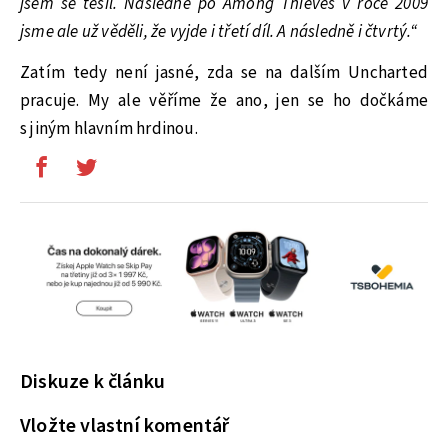
jsem se těšil. Následně po Among Thieves v roce 2009
jsme ale už věděli, že vyjde i třetí díl. A následně i čtvrtý.“
Zatím tedy není jasné, zda se na dalším Uncharted
pracuje. My ale věříme že ano, jen se ho dočkáme
s jiným hlavním hrdinou.
Diskuze k článku
Vložte vlastní komentář