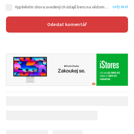
celý text
Vyplněním shora uvedených údajů beru na vědomí, že společnost TEXT FACTORY s.r.o., sídlem Brno, Durďákova 336/29, Černá Pole, PSČ: 613 00, IČ: 06157831, zapsané u Krajského soudu v Brně, oddíl C, vložka 100399, bude zpracovávat mé osobní údaje uvedené v rámci mnou vyplněného registračního formuláře na základě oprávněných zájmů TEXT FACTORY s.r.o. dle čl. 6 odst. 1 písm. f) GDPR a pro splnění právních povinností (čl. 6 odst. 1 písm. c) GDPR), a to pro tyto účely: nezbytnost zajistit oprávnění návštěvníka webových stránek provozovaných společností TEXT FACTORY s.r.o. přispívat aktivně ke zveřejněným článkům nebo v rámci diskusních fór a výkon práv TEXT FACTORY s.r.o. jako administrátora těchto diskusních fór. Více informací o zpracování osobních údajů a právech lze nalézt v