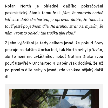
Nolan North je ohledně dalšího pokračování
pesimistický. Sám k tomu řekl:
„Vím, že opravdu hodně
lidí chce další Uncharted, je opravdu dobře, že fanoušci
touží ještě po jednom díle. Na druhou stranu si myslím, že
nám v tomto ohledu tak trošku ujel vlak.“
Z jeho vyjádření je tedy celkem jasné, že pokud Sony
pracuje na dalším Uncharted, tak North nebyl přizván,
ale to není nic zvláštního, neboť Nathan Drake svou
pouť uzavřel v Uncharted 4. Dabér však dodává, že už
po prvním díle nebylo jasné, zda vznikne nějaký další
díl.