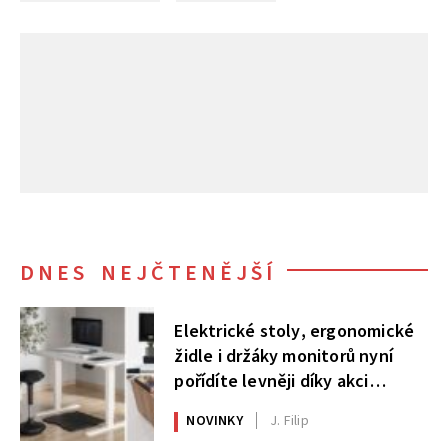
DNES NEJČTENĚJŠÍ
Elektrické stoly, ergonomické
židle i držáky monitorů nyní
pořídíte levněji díky akci
AlzaErgo
NOVINKY
J. Filip