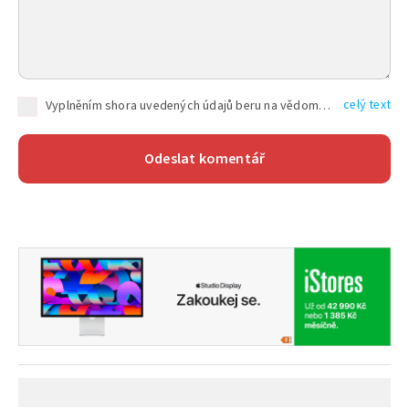
celý text
Vyplněním shora uvedených údajů beru na vědomí, že společnost TEXT FACTORY s.r.o., sídlem Brno, Durďákova 336/29, Černá Pole, PSČ: 613 00, IČ: 06157831, zapsané u Krajského soudu v Brně, oddíl C, vložka 100399, bude zpracovávat mé osobní údaje uvedené v rámci mnou vyplněného registračního formuláře na základě oprávněných zájmů TEXT FACTORY s.r.o. dle čl. 6 odst. 1 písm. f) GDPR a pro splnění právních povinností (čl. 6 odst. 1 písm. c) GDPR), a to pro tyto účely: nezbytnost zajistit oprávnění návštěvníka webových stránek provozovaných společností TEXT FACTORY s.r.o. přispívat aktivně ke zveřejněným článkům nebo v rámci diskusních fór a výkon práv TEXT FACTORY s.r.o. jako administrátora těchto diskusních fór. Více informací o zpracování osobních údajů a právech lze nalézt v