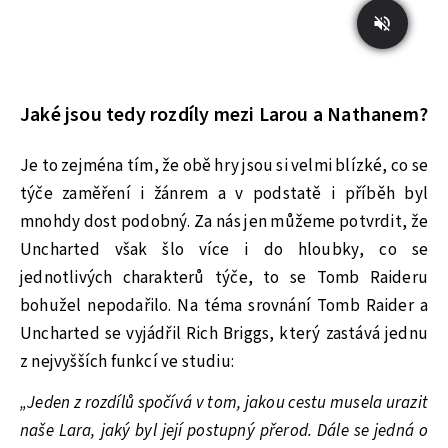
Jaké jsou tedy rozdíly mezi Larou a Nathanem?
Je to zejména tím, že obě hry jsou si velmi blízké, co se
týče zaměření i žánrem a v podstatě i příběh byl
mnohdy dost podobný. Za nás jen můžeme potvrdit, že
Uncharted však šlo více i do hloubky, co se
jednotlivých charakterů týče, to se Tomb Raideru
bohužel nepodařilo. Na téma srovnání Tomb Raider a
Uncharted se vyjádřil Rich Briggs, který zastává jednu
z nejvyšších funkcí ve studiu:
„Jeden z rozdílů spočívá v tom, jakou cestu musela urazit
naše Lara, jaký byl její postupný přerod. Dále se jedná o