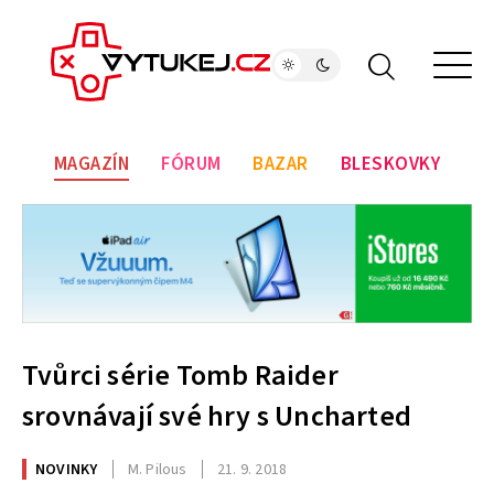
MAGAZÍN
FÓRUM
BAZAR
BLESKOVKY
Tvůrci série Tomb Raider
srovnávají své hry s Uncharted
NOVINKY
M. Pilous
21. 9. 2018