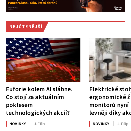
NEJČTENĚJŠÍ
Euforie kolem AI slábne.
Elektrické stol
Co stojí za aktuálním
ergonomické ži
poklesem
monitorů nyní 
technologických akcií?
levněji díky ak
NOVINKY
J. Filip
NOVINKY
J. Filip