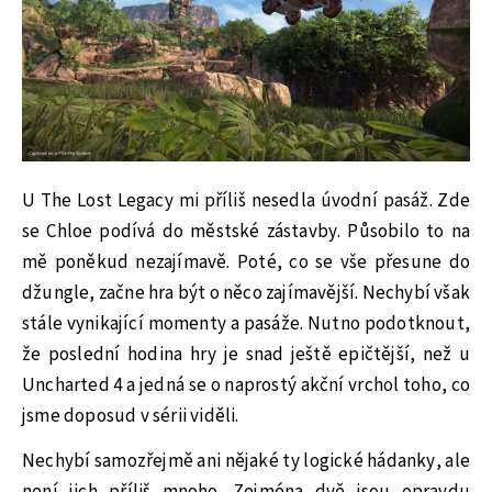
U The Lost Legacy mi příliš nesedla úvodní pasáž. Zde
se Chloe podívá do městské zástavby. Působilo to na
mě poněkud nezajímavě. Poté, co se vše přesune do
džungle, začne hra být o něco zajímavější. Nechybí však
stále vynikající momenty a pasáže. Nutno podotknout,
že poslední hodina hry je snad ještě epičtější, než u
Uncharted 4 a jedná se o naprostý akční vrchol toho, co
jsme doposud v sérii viděli.
Nechybí samozřejmě ani nějaké ty logické hádanky, ale
není jich příliš mnoho. Zejména dvě jsou opravdu