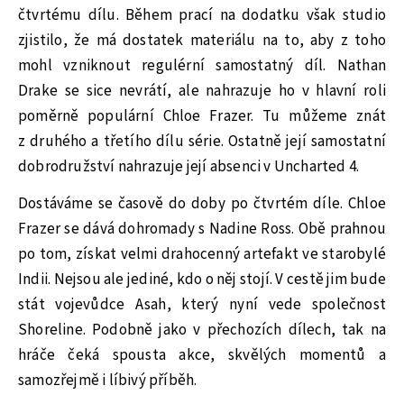
čtvrtému dílu. Během prací na dodatku však studio
zjistilo, že má dostatek materiálu na to, aby z toho
mohl vzniknout regulérní samostatný díl. Nathan
Drake se sice nevrátí, ale nahrazuje ho v hlavní roli
poměrně populární Chloe Frazer. Tu můžeme znát
z druhého a třetího dílu série. Ostatně její samostatní
dobrodružství nahrazuje její absenci v Uncharted 4.
Dostáváme se časově do doby po čtvrtém díle. Chloe
Frazer se dává dohromady s Nadine Ross. Obě prahnou
po tom, získat velmi drahocenný artefakt ve starobylé
Indii. Nejsou ale jediné, kdo o něj stojí. V cestě jim bude
stát vojevůdce Asah, který nyní vede společnost
Shoreline. Podobně jako v přechozích dílech, tak na
hráče čeká spousta akce, skvělých momentů a
samozřejmě i líbivý příběh.