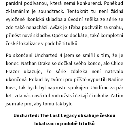
parádní podívanou, která nemá konkurenci. Poněkud
zklamáním je soundtrack. Tentokrát tu není žádná
vyloženě ikonická skladba a úvodní znělka ze série se
zde také nenachází. Avšak je třeba pochválit za snahu,
přinést nové skladby. Opět se dočkáte, také kompletní
české lokalizace v podobě titulků.
Po skončení Uncharted 4 jsem se smířil s tím, že je
konec. Nathan Drake se dočkal svého konce, ale Chloe
Frazer ukazuje, že série zdaleka není natrvalo
ukončená. Pokud by tvůrci pro příště vypustili Nadine
Ross, tak bych byl naprosto spokojen. Uvidíme za pár
let, zda nás nová dobrodružství čekají či nikoliv. Zatím
jsem ale pro, aby tomu tak bylo.
Uncharted: The Lost Legacy obsahuje českou
lokalizaci v podobě titulků