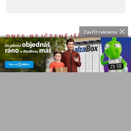
Zavřít reklamu
DNES NEJČTENĚJŠÍ
Elektrické stoly, ergonomické
židle i držáky monitorů nyní
pořídíte levněji díky akci
AlzaErgo
NOVINKY
J. Filip