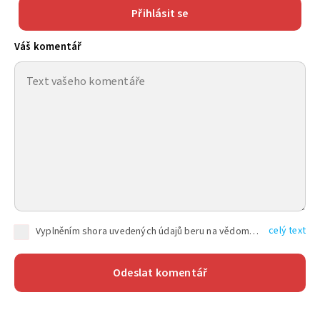
Přihlásit se
Váš komentář
celý text
Vyplněním shora uvedených údajů beru na vědomí, že společnost TEXT FACTORY s.r.o., sídlem Brno, Durďákova 336/29, Černá Pole, PSČ: 613 00, IČ: 06157831, zapsané u Krajského soudu v Brně, oddíl C, vložka 100399, bude zpracovávat mé osobní údaje uvedené v rámci mnou vyplněného registračního formuláře na základě oprávněných zájmů TEXT FACTORY s.r.o. dle čl. 6 odst. 1 písm. f) GDPR a pro splnění právních povinností (čl. 6 odst. 1 písm. c) GDPR), a to pro tyto účely: nezbytnost zajistit oprávnění návštěvníka webových stránek provozovaných společností TEXT FACTORY s.r.o. přispívat aktivně ke zveřejněným článkům nebo v rámci diskusních fór a výkon práv TEXT FACTORY s.r.o. jako administrátora těchto diskusních fór. Více informací o zpracování osobních údajů a právech lze nalézt v