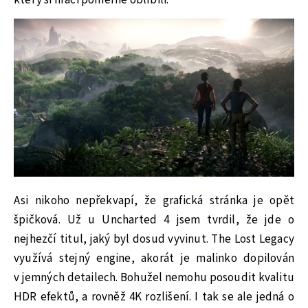
který si hráči poměrně oblíbili.
Asi nikoho nepřekvapí, že grafická stránka je opět
špičková. Už u Uncharted 4 jsem tvrdil, že jde o
nejhezčí titul, jaký byl dosud vyvinut. The Lost Legacy
využívá stejný engine, akorát je malinko dopilován
v jemných detailech. Bohužel nemohu posoudit kvalitu
HDR efektů, a rovněž 4K rozlišení. I tak se ale jedná o