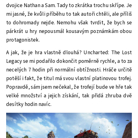
dvojice Nathan a Sam. Tady to zkrátka trochu skřípe. Je
mi jasné, že kvůli příběhu to tak autoři chtěli, ale příliš
to dohromady nejde. Nemohu však tvrdit, že bych se
párkrát u hry nepousmál kousavým poznámkám obou
protagonistek.
A jak, že je hra vlastně dlouhá? Uncharted: The Lost
Legacy se mi podařilo dokončit poměrně rychle, a to za
necelých 7 hodin při normální obtížnosti. Hráče určitě
potěší i fakt, že titul má svou vlastní platinovou trofej.
Popravdě, sám jsem nečekal, že trofejí bude ve hře tak
velké množství a jejich získání, tak přidá zhruba dvě
desítky hodin navíc.