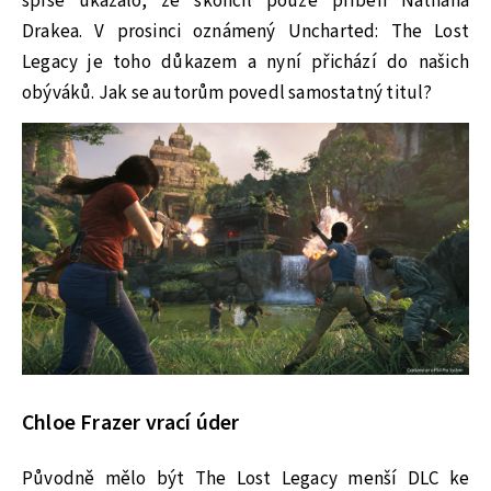
spíše ukázalo, že skončil pouze příběh Nathana
Drakea. V prosinci oznámený Uncharted: The Lost
Legacy je toho důkazem a nyní přichází do našich
obýváků. Jak se autorům povedl samostatný titul?
Chloe Frazer vrací úder
Původně mělo být The Lost Legacy menší DLC ke