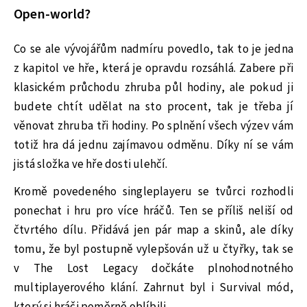
Open-world?
Co se ale vývojářům nadmíru povedlo, tak to je jedna
z kapitol ve hře, která je opravdu rozsáhlá. Zabere při
klasickém průchodu zhruba půl hodiny, ale pokud ji
budete chtít udělat na sto procent, tak je třeba jí
věnovat zhruba tři hodiny. Po splnění všech výzev vám
totiž hra dá jednu zajímavou odměnu. Díky ní se vám
jistá složka ve hře dosti ulehčí.
Kromě povedeného singleplayeru se tvůrci rozhodli
ponechat i hru pro více hráčů. Ten se příliš neliší od
čtvrtého dílu. Přidává jen pár map a skinů, ale díky
tomu, že byl postupně vylepšován už u čtyřky, tak se
v The Lost Legacy dočkáte plnohodnotného
multiplayerového klání. Zahrnut byl i Survival mód,