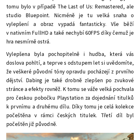
tomu bylo v případě The Last of Us: Remastered, ale
studio Bluepoint. Nicméně je tu velká snaha o
vylepšení a obraz vypadá fantasticky. Vše běží
v nativním FullHD a také nechybí 60FPS díky čemuž je
hra nesmírně ostrá.
Vylepšena byla pochopitelně i hudba, která vás
doslova pohltí, a teprve s odstupem let si uvědomíte,
že veškeré původní tóny opravdu pocházejí z prvního
dějství. Dabing je také drobně zlepšen po zvukové
stránce a efekty rovněž. K tomu se váže velká pochvala
pro českou pobočku Playstation za dojednání titulků
k prvnímu a druhému dílu. Díky tomu je celá kolekce
počeštěna v rámci českých titulek. Třetí díl byl
počeštěn již původně.