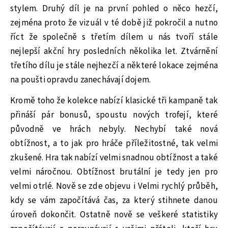
stylem. Druhý díl je na první pohled o něco hezčí,
zejména proto že vizuál v té době již pokročil a nutno
říct že společně s třetím dílem u nás tvoří stále
nejlepší akční hry posledních několika let. Ztvárnění
třetího dílu je stále nejhezčí a některé lokace zejména
na poušti opravdu zanechávají dojem.
Kromě toho že kolekce nabízí klasické tři kampaně tak
přináší pár bonusů, spoustu nových trofejí, které
původně ve hrách nebyly. Nechybí také nová
obtížnost, a to jak pro hráče příležitostné, tak velmi
zkušené. Hra tak nabízí velmi snadnou obtížnost a také
velmi náročnou. Obtížnost brutální je tedy jen pro
velmi otrlé. Nově se zde objevu i Velmi rychlý průběh,
kdy se vám započítává čas, za který stihnete danou
úroveň dokončit. Ostatně nově se veškeré statistiky