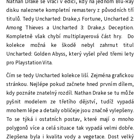
Nathan Drake se vrací v edici, kdy na jednom Blu-Ray
disku naleznete kompletní remastery z původních tří
titulů. Tedy Uncharted: Drake
‚s
Fortune, Uncharted 2:
Among Thieves a Uncharted 3: Drake
‚s
Deception.
Kompletně však chybí multiplayerová část hry. Do
kolekce možná ke škodě nebyl zahrnut titul
Uncharted: Golden Abyss, který vyšel před třemi lety
pro Playstation Vita.
Čím se tedy Uncharted kolekce liší. Zejména grafickou
stránkou. Nejlépe pokud začnete hned prvním dílem,
kdy poznáte znatelný rozdíl. Nathan Drake se tu může
pyšnit modelem ze třetího dějství, tudíž vypadá
mnohem lépe a detaily obličeje jsou značně vylepšeny.
To se týká i ostatních postav, které mají o mnoho
polygonů více a celá situace tak vypadá velmi dobře.
Zlepšena byla i kvalita vody a vegetace. Dost velký