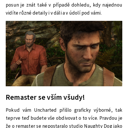
posun je znát také v případě dohledu, kdy najednou
vidíte různé detaily i v dáli a v údolí pod vámi.
Remaster se vším všudy!
Pokud vám Uncharted přišlo graficky výborné, tak
teprve teď budete vše obdivovat o to více. Pravdou je
že o remaster se nepostaralo studio Naughty Dog jako