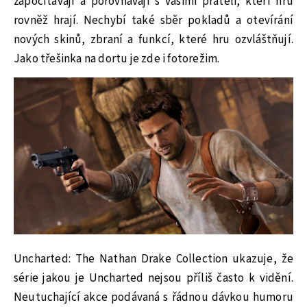
započítávají a porovnávají s vašimi přáteli, kteří hru
rovněž hrají. Nechybí také sběr pokladů a otevírání
nových skinů, zbraní a funkcí, které hru ozvláštňují.
Jako třešinka na dortu je zde i fotorežim.
Uncharted: The Nathan Drake Collection ukazuje, že
série jakou je Uncharted nejsou příliš často k vidění.
Neutuchající akce podávaná s řádnou dávkou humoru