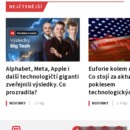
NEJČTENĚJŠÍ
Alphabet, Meta, Apple i
Euforie kolem A
další technologičtí giganti
Co stojí za akt
zveřejnili výsledky. Co
poklesem
prozradila?
technologickýc
NOVINKY
J. Filip
NOVINKY
J. Filip