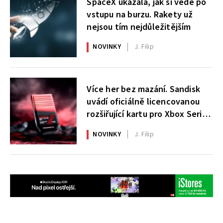
SpaceX ukázala, jak si vede po
vstupu na burzu. Rakety už
nejsou tím nejdůležitějším
NOVINKY
J. Filip
Více her bez mazání. Sandisk
uvádí oficiálně licencovanou
rozšiřující kartu pro Xbox Series
X|S
NOVINKY
J. Filip