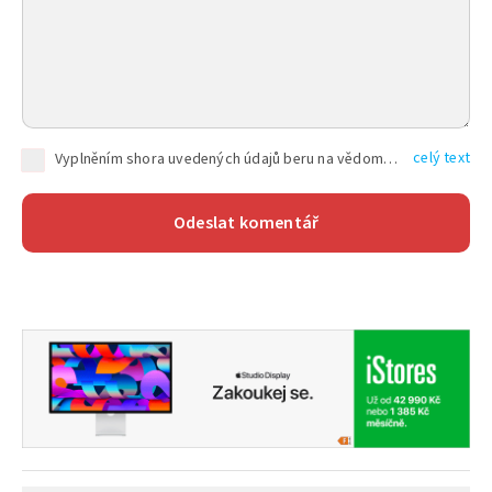
celý text
Vyplněním shora uvedených údajů beru na vědomí, že společnost TEXT FACTORY s.r.o., sídlem Brno, Durďákova 336/29, Černá Pole, PSČ: 613 00, IČ: 06157831, zapsané u Krajského soudu v Brně, oddíl C, vložka 100399, bude zpracovávat mé osobní údaje uvedené v rámci mnou vyplněného registračního formuláře na základě oprávněných zájmů TEXT FACTORY s.r.o. dle čl. 6 odst. 1 písm. f) GDPR a pro splnění právních povinností (čl. 6 odst. 1 písm. c) GDPR), a to pro tyto účely: nezbytnost zajistit oprávnění návštěvníka webových stránek provozovaných společností TEXT FACTORY s.r.o. přispívat aktivně ke zveřejněným článkům nebo v rámci diskusních fór a výkon práv TEXT FACTORY s.r.o. jako administrátora těchto diskusních fór. Více informací o zpracování osobních údajů a právech lze nalézt v