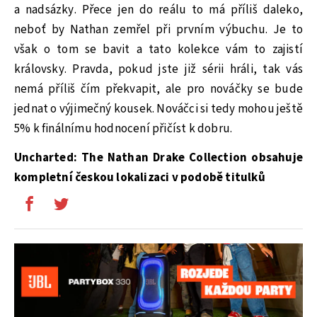
a nadsázky. Přece jen do reálu to má příliš daleko,
neboť by Nathan zemřel při prvním výbuchu. Je to
však o tom se bavit a tato kolekce vám to zajistí
královsky. Pravda, pokud jste již sérii hráli, tak vás
nemá příliš čím překvapit, ale pro nováčky se bude
jednat o výjimečný kousek. Nováčci si tedy mohou ještě
5% k finálnímu hodnocení přičíst k dobru.
Uncharted: The Nathan Drake Collection obsahuje
kompletní českou lokalizaci v podobě titulků