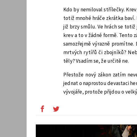
Kdo by nemiloval střílečky. Krev,
totiž mnohé hráče zkrátka baví.
již brzy smůlu. Ve hrách se toti
krev a to v žádné formě. Tento 
samozřejmě výrazně promítne. 
mrtvých rytířů či zbojníků? Ne
těly? Vsadím se, že určitě ne.
Přestože nový zákon zatím neve
jednat o naprostou devastaci her 
vývojáře, protože přijdou o velk