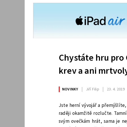
Chystáte hru pro 
krev a ani mrtvol
NOVINKY
Jiří Filip
23. 4. 2019
Jste herní vývojář a přemýšlíte
raději okamžitě rozlučte. Tamní
svým ovečkám hrát, sama je nej