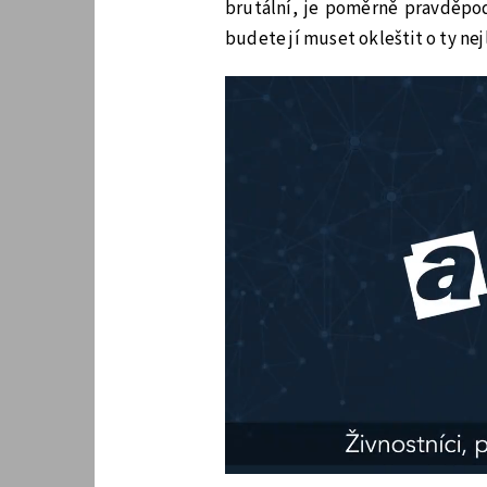
brutální, je poměrně pravděpod
budete jí muset okleštit o ty nej