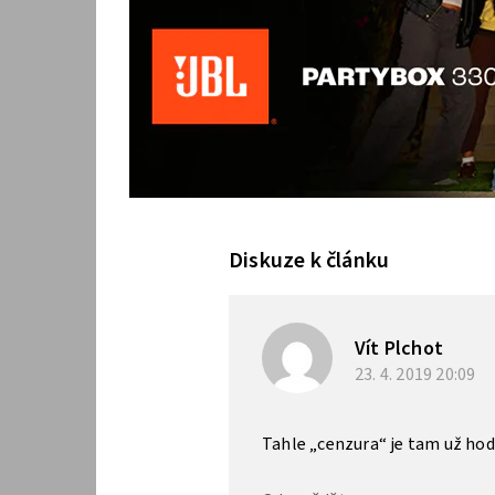
Diskuze k článku
Vít Plchot
23. 4. 2019
20:09
Tahle „cenzura“ je tam už hodn