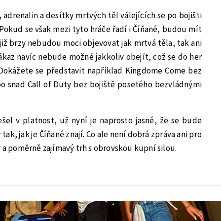
 adrenalin a desítky mrtvých těl válejících se po bojišti
 Pokud se však mezi tyto hráče řadí i Číňané, budou mít
ž již brzy nebudou moci objevovat jak mrtvá těla, tak ani
zákaz navíc nebude možné jakkoliv obejít, což se do her
Dokážete se představit například Kingdome Come bez
bo snad Call of Duty bez bojiště posetého bezvládnými
šel v platnost, už nyní je naprosto jasné, že se bude
tak, jak je Číňané znají. Co ale není dobrá zpráva ani pro
ý a poměrně zajímavý trh s obrovskou kupní silou.