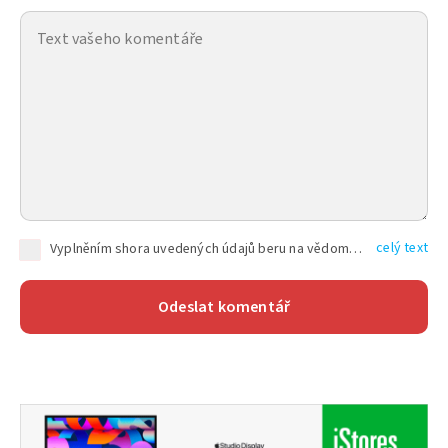
celý text
Vyplněním shora uvedených údajů beru na vědomí, že společnost TEXT FACTORY s.r.o., sídlem Brno, Durďákova 336/29, Černá Pole, PSČ: 613 00, IČ: 06157831, zapsané u Krajského soudu v Brně, oddíl C, vložka 100399, bude zpracovávat mé osobní údaje uvedené v rámci mnou vyplněného registračního formuláře na základě oprávněných zájmů TEXT FACTORY s.r.o. dle čl. 6 odst. 1 písm. f) GDPR a pro splnění právních povinností (čl. 6 odst. 1 písm. c) GDPR), a to pro tyto účely: nezbytnost zajistit oprávnění návštěvníka webových stránek provozovaných společností TEXT FACTORY s.r.o. přispívat aktivně ke zveřejněným článkům nebo v rámci diskusních fór a výkon práv TEXT FACTORY s.r.o. jako administrátora těchto diskusních fór. Více informací o zpracování osobních údajů a právech lze nalézt v