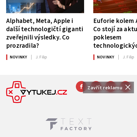
Alphabet, Meta, Apple i
Euforie kolem A
další technologičtí giganti
Co stojí za akt
zveřejnili výsledky. Co
poklesem
prozradila?
technologickýc
NOVINKY
J. Filip
NOVINKY
J. Filip
Zavřít reklamu