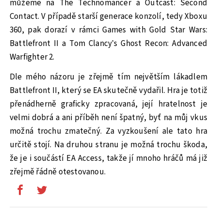
můžeme na The Technomancer a Outcast: Second
Contact. V případě starší generace konzolí, tedy Xboxu
360, pak dorazí v rámci Games with Gold Star Wars:
Battlefront II a Tom Clancy’s Ghost Recon: Advanced
Warfighter 2.
Dle mého názoru je zřejmě tím největším lákadlem
Battlefront II, který se EA skutečně vydařil. Hra je totiž
přenádherně graficky zpracovaná, její hratelnost je
velmi dobrá a ani příběh není špatný, byť na můj vkus
možná trochu zmatečný. Za vyzkoušení ale tato hra
určitě stojí. Na druhou stranu je možná trochu škoda,
že je i součástí EA Access, takže jí mnoho hráčů má již
zřejmě řádně otestovanou.