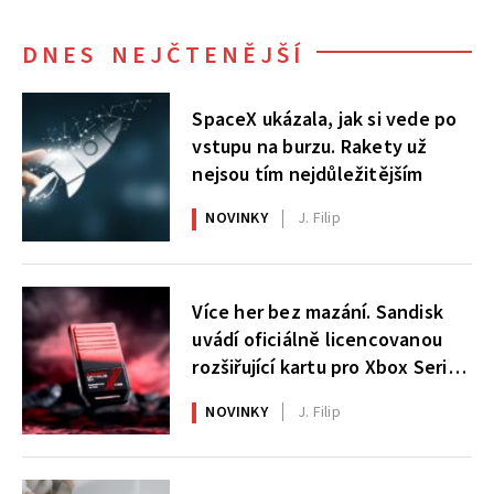
DNES NEJČTENĚJŠÍ
SpaceX ukázala, jak si vede po
vstupu na burzu. Rakety už
nejsou tím nejdůležitějším
NOVINKY
J. Filip
Více her bez mazání. Sandisk
uvádí oficiálně licencovanou
rozšiřující kartu pro Xbox Series
X|S
NOVINKY
J. Filip