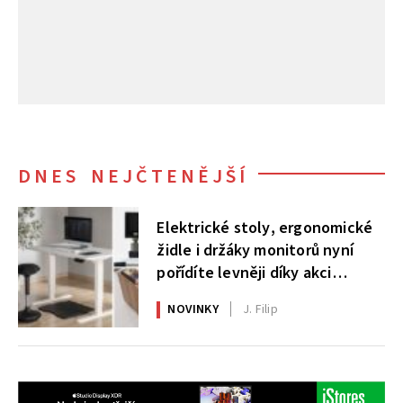
DNES NEJČTENĚJŠÍ
Elektrické stoly, ergonomické
židle i držáky monitorů nyní
pořídíte levněji díky akci
AlzaErgo
NOVINKY
J. Filip