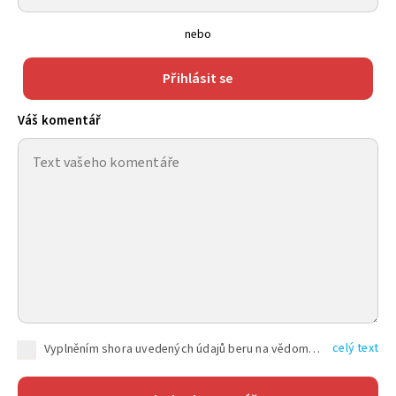
nebo
Přihlásit se
Váš komentář
celý text
Vyplněním shora uvedených údajů beru na vědomí, že společnost TEXT FACTORY s.r.o., sídlem Brno, Durďákova 336/29, Černá Pole, PSČ: 613 00, IČ: 06157831, zapsané u Krajského soudu v Brně, oddíl C, vložka 100399, bude zpracovávat mé osobní údaje uvedené v rámci mnou vyplněného registračního formuláře na základě oprávněných zájmů TEXT FACTORY s.r.o. dle čl. 6 odst. 1 písm. f) GDPR a pro splnění právních povinností (čl. 6 odst. 1 písm. c) GDPR), a to pro tyto účely: nezbytnost zajistit oprávnění návštěvníka webových stránek provozovaných společností TEXT FACTORY s.r.o. přispívat aktivně ke zveřejněným článkům nebo v rámci diskusních fór a výkon práv TEXT FACTORY s.r.o. jako administrátora těchto diskusních fór. Více informací o zpracování osobních údajů a právech lze nalézt v