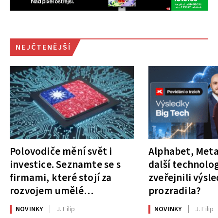
NEJČTENĚJŠÍ
Polovodiče mění svět i
Alphabet, Meta
investice. Seznamte se s
další technolog
firmami, které stojí za
zveřejnili výsl
rozvojem umělé
prozradila?
inteligence
NOVINKY
J. Filip
NOVINKY
J. Filip