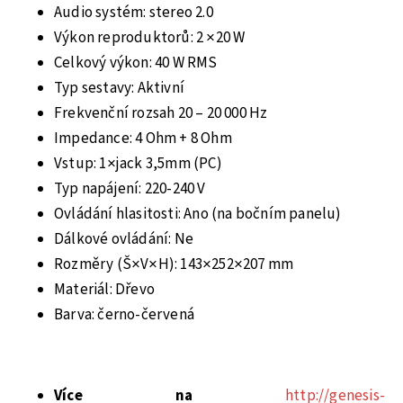
Audio systém: stereo 2.0
Výkon reproduktorů: 2 ×20 W
Celkový výkon: 40 W RMS
Typ sestavy: Aktivní
Frekvenční rozsah 20 – 20 000 Hz
Impedance: 4 Ohm + 8 Ohm
Vstup: 1×jack 3,5mm (PC)
Typ napájení: 220-240 V
Ovládání hlasitosti: Ano (na bočním panelu)
Dálkové ovládání: Ne
Rozměry (Š×V×H): 143×252×207 mm
Materiál: Dřevo
Barva: černo-červená
Více na
http://genesis-