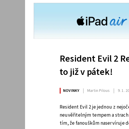
Resident Evil 2 
to již v pátek!
NOVINKY
Martin Pilous
9. 1. 
Resident Evil 2 je jednou z nejoč
neuvěřitelným tempem a strach n
tím, že fanouškům naservíruje d