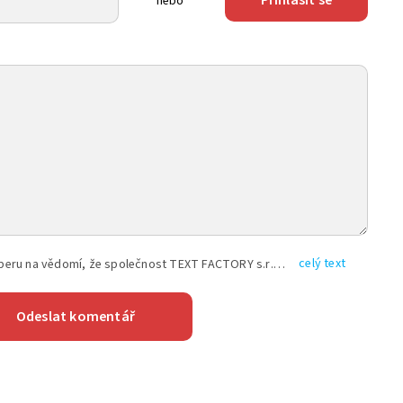
nebo
celý text
Vyplněním shora uvedených údajů beru na vědomí, že společnost TEXT FACTORY s.r.o., sídlem Brno, Durďákova 336/29, Černá Pole, PSČ: 613 00, IČ: 06157831, zapsané u Krajského soudu v Brně, oddíl C, vložka 100399, bude zpracovávat mé osobní údaje uvedené v rámci mnou vyplněného registračního formuláře na základě oprávněných zájmů TEXT FACTORY s.r.o. dle čl. 6 odst. 1 písm. f) GDPR a pro splnění právních povinností (čl. 6 odst. 1 písm. c) GDPR), a to pro tyto účely: nezbytnost zajistit oprávnění návštěvníka webových stránek provozovaných společností TEXT FACTORY s.r.o. přispívat aktivně ke zveřejněným článkům nebo v rámci diskusních fór a výkon práv TEXT FACTORY s.r.o. jako administrátora těchto diskusních fór. Více informací o zpracování osobních údajů a právech lze nalézt v