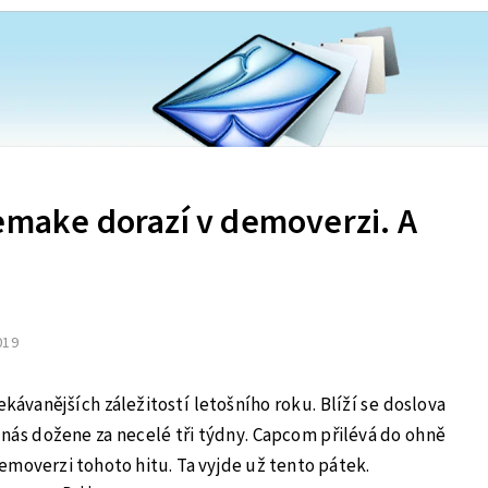
Remake dorazí v demoverzi. A
2019
ekávanějších záležitostí letošního roku. Blíží se doslova
ás dožene za necelé tři týdny. Capcom přilévá do ohně
emoverzi tohoto hitu. Ta vyjde už tento pátek.