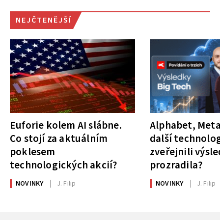
NEJČTENĚJŠÍ
Euforie kolem AI slábne.
Alphabet, Meta
Co stojí za aktuálním
další technolog
poklesem
zveřejnili výsl
technologických akcií?
prozradila?
NOVINKY
J. Filip
NOVINKY
J. Filip