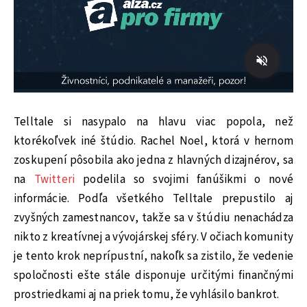
Telltale si nasypalo na hlavu viac popola, než
ktorékoľvek iné štúdio. Rachel Noel, ktorá v hernom
zoskupení pôsobila ako jedna z hlavných dizajnérov, sa
na
Twitteri
podelila so svojimi fanúšikmi o nové
informácie. Podľa všetkého Telltale prepustilo aj
zvyšných zamestnancov, takže sa v štúdiu nenachádza
nikto z kreatívnej a vývojárskej sféry. V očiach komunity
je tento krok neprípustní, nakoľk sa zistilo, že vedenie
spoločnosti ešte stále disponuje určitými finančnými
prostriedkami aj na priek tomu, že vyhlásilo bankrot.