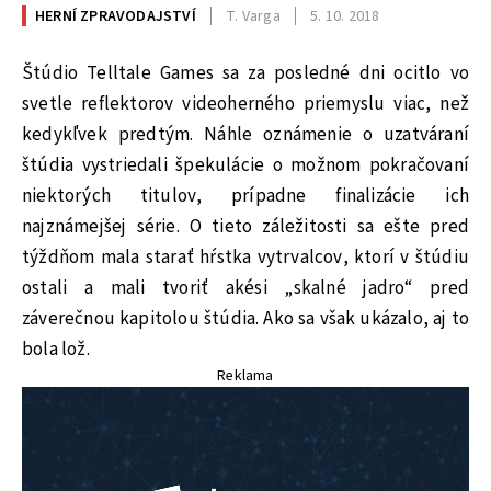
HERNÍ ZPRAVODAJSTVÍ
T. Varga
5. 10. 2018
Štúdio Telltale Games sa za posledné dni ocitlo vo
svetle reflektorov videoherného priemyslu viac, než
kedykľvek predtým. Náhle oznámenie o uzatváraní
štúdia vystriedali špekulácie o možnom pokračovaní
niektorých titulov, prípadne finalizácie ich
najznámejšej série. O tieto záležitosti sa ešte pred
týždňom mala starať hŕstka vytrvalcov, ktorí v štúdiu
ostali a mali tvoriť akési „skalné jadro“ pred
záverečnou kapitolou štúdia. Ako sa však ukázalo, aj to
bola lož.
Reklama