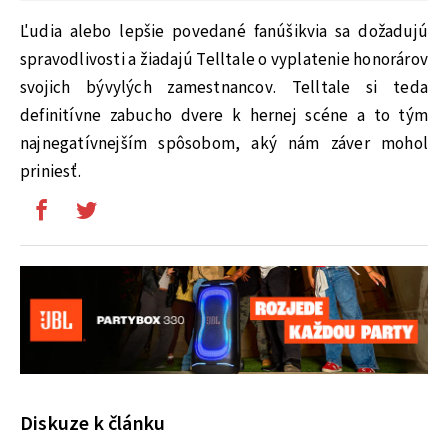
Ľudia alebo lepšie povedané fanúšikvia sa dožadujú
spravodlivosti a žiadajú Telltale o vyplatenie honorárov
svojich bývylých zamestnancov. Telltale si teda
definitívne zabucho dvere k hernej scéne a to tým
najnegatívnejším spôsobom, aký nám záver mohol
priniesť.
Diskuze k článku