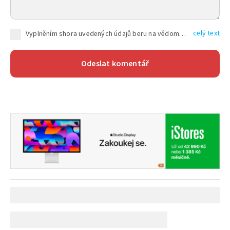
celý text
Vyplněním shora uvedených údajů beru na vědomí, že společnost TEXT FACTORY s.r.o., sídlem Brno, Durďákova 336/29, Černá Pole, PSČ: 613 00, IČ: 06157831, zapsané u Krajského soudu v Brně, oddíl C, vložka 100399, bude zpracovávat mé osobní údaje uvedené v rámci mnou vyplněného registračního formuláře na základě oprávněných zájmů TEXT FACTORY s.r.o. dle čl. 6 odst. 1 písm. f) GDPR a pro splnění právních povinností (čl. 6 odst. 1 písm. c) GDPR), a to pro tyto účely: nezbytnost zajistit oprávnění návštěvníka webových stránek provozovaných společností TEXT FACTORY s.r.o. přispívat aktivně ke zveřejněným článkům nebo v rámci diskusních fór a výkon práv TEXT FACTORY s.r.o. jako administrátora těchto diskusních fór. Více informací o zpracování osobních údajů a právech lze nalézt v