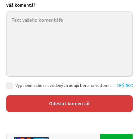
Váš komentář
celý text
Vyplněním shora uvedených údajů beru na vědomí, že společnost TEXT FACTORY s.r.o., sídlem Brno, Durďákova 336/29, Černá Pole, PSČ: 613 00, IČ: 06157831, zapsané u Krajského soudu v Brně, oddíl C, vložka 100399, bude zpracovávat mé osobní údaje uvedené v rámci mnou vyplněného registračního formuláře na základě oprávněných zájmů TEXT FACTORY s.r.o. dle čl. 6 odst. 1 písm. f) GDPR a pro splnění právních povinností (čl. 6 odst. 1 písm. c) GDPR), a to pro tyto účely: nezbytnost zajistit oprávnění návštěvníka webových stránek provozovaných společností TEXT FACTORY s.r.o. přispívat aktivně ke zveřejněným článkům nebo v rámci diskusních fór a výkon práv TEXT FACTORY s.r.o. jako administrátora těchto diskusních fór. Více informací o zpracování osobních údajů a právech lze nalézt v