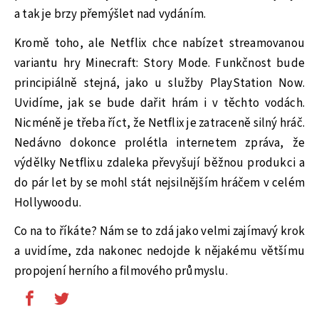
a tak je brzy přemýšlet nad vydáním.
Kromě toho, ale Netflix chce nabízet streamovanou
variantu hry Minecraft: Story Mode. Funkčnost bude
principiálně stejná, jako u služby PlayStation Now.
Uvidíme, jak se bude dařit hrám i v těchto vodách.
Nicméně je třeba říct, že Netflix je zatraceně silný hráč.
Nedávno dokonce prolétla internetem zpráva, že
výdělky Netflixu zdaleka převyšují běžnou produkci a
do pár let by se mohl stát nejsilnějším hráčem v celém
Hollywoodu.
Co na to říkáte? Nám se to zdá jako velmi zajímavý krok
a uvidíme, zda nakonec nedojde k nějakému většímu
propojení herního a filmového průmyslu.