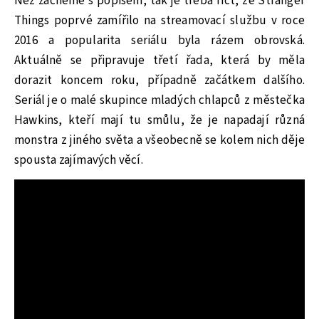
Než začneme s popisem, tak je třeba říct, že Stranger
Things poprvé zamířilo na streamovací službu v roce
2016 a popularita seriálu byla rázem obrovská.
Aktuálně se připravuje třetí řada, která by měla
dorazit koncem roku, případně začátkem dalšího.
Seriál je o malé skupince mladých chlapců z městečka
Hawkins, kteří mají tu smůlu, že je napadají různá
monstra z jiného světa a všeobecně se kolem nich děje
spousta zajímavých věcí.