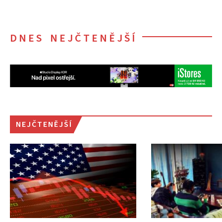
DNES NEJČTENĚJŠÍ
NEJČTENĚJŠÍ