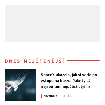
DNES NEJČTENĚJŠÍ
SpaceX ukázala, jak si vede po
vstupu na burzu. Rakety už
nejsou tím nejdůležitějším
NOVINKY
J. Filip