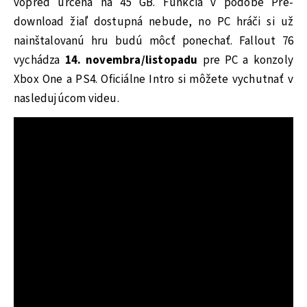
vopred určená na 45 GB. Funkcia v podobe Pre-
download žiaľ dostupná nebude, no PC hráči si už
nainštalovanú hru budú môcť ponechať. Fallout 76
vychádza
14. novembra/listopadu
pre PC a konzoly
Xbox One a PS4. Oficiálne Intro si môžete vychutnať v
nasledujúcom videu.