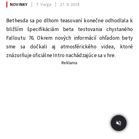
NOVINKY
T. Varga
27. 9. 2018
Bethesda sa po dlhom teasovaní konečne odhodlala k
bližším špecifikáciám beta testovania chystaného
Falloutu 76. Okrem nových informácií ohľadom bety
sme sa dočkali aj atmosférického videa, ktoré
znázorňuje oficiálne Intro nachádzajúce sa v hre.
Reklama