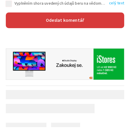
celý text
Vyplněním shora uvedených údajů beru na vědomí, že společnost TEXT FACTORY s.r.o., sídlem Brno, Durďákova 336/29, Černá Pole, PSČ: 613 00, IČ: 06157831, zapsané u Krajského soudu v Brně, oddíl C, vložka 100399, bude zpracovávat mé osobní údaje uvedené v rámci mnou vyplněného registračního formuláře na základě oprávněných zájmů TEXT FACTORY s.r.o. dle čl. 6 odst. 1 písm. f) GDPR a pro splnění právních povinností (čl. 6 odst. 1 písm. c) GDPR), a to pro tyto účely: nezbytnost zajistit oprávnění návštěvníka webových stránek provozovaných společností TEXT FACTORY s.r.o. přispívat aktivně ke zveřejněným článkům nebo v rámci diskusních fór a výkon práv TEXT FACTORY s.r.o. jako administrátora těchto diskusních fór. Více informací o zpracování osobních údajů a právech lze nalézt v