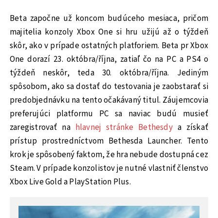
Beta započne už koncom budúceho mesiaca, pričom
majitelia konzoly Xbox One si hru užijú až o týždeň
skôr, ako v prípade ostatných platforiem. Beta pr Xbox
One dorazí 23. októbra/října, zatiaľ čo na PC a PS4 o
týždeň neskôr, teda 30. októbra/října. Jediným
spôsobom, ako sa dostať do testovania je zaobstarať si
predobjednávku na tento očakávaný titul. Záujemcovia
preferujúci platformu PC sa naviac budú musieť
zaregistrovať na
hlavnej stránke Bethesdy
a získať
prístup prostredníctvom Bethesda Launcher. Tento
krok je spôsobený faktom, že hra nebude dostupná cez
Steam. V prípade konzolistov je nutné vlastniť členstvo
Xbox Live Gold a PlayStation Plus.