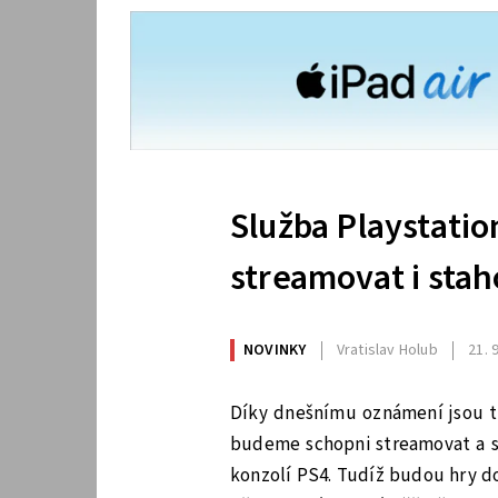
Služba Playstati
streamovat i stah
NOVINKY
Vratislav Holub
21. 
Díky dnešnímu oznámení jsou té
budeme schopni streamovat a s
konzolí PS4. Tudíž budou hry do