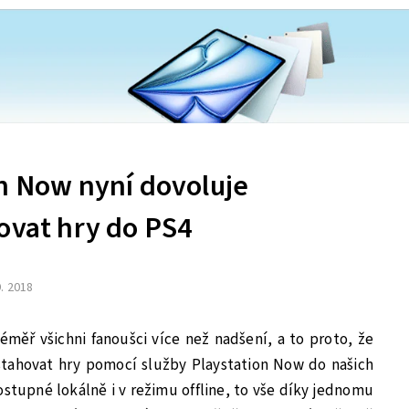
on Now nyní dovoluje
ovat hry do PS4
9. 2018
měř všichni fanoušci více než nadšení, a to proto, že
tahovat hry pomocí služby Playstation Now do našich
stupné lokálně i v režimu offline, to vše díky jednomu