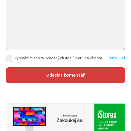
celý text
Vyplněním shora uvedených údajů beru na vědomí, že společnost TEXT FACTORY s.r.o., sídlem Brno, Durďákova 336/29, Černá Pole, PSČ: 613 00, IČ: 06157831, zapsané u Krajského soudu v Brně, oddíl C, vložka 100399, bude zpracovávat mé osobní údaje uvedené v rámci mnou vyplněného registračního formuláře na základě oprávněných zájmů TEXT FACTORY s.r.o. dle čl. 6 odst. 1 písm. f) GDPR a pro splnění právních povinností (čl. 6 odst. 1 písm. c) GDPR), a to pro tyto účely: nezbytnost zajistit oprávnění návštěvníka webových stránek provozovaných společností TEXT FACTORY s.r.o. přispívat aktivně ke zveřejněným článkům nebo v rámci diskusních fór a výkon práv TEXT FACTORY s.r.o. jako administrátora těchto diskusních fór. Více informací o zpracování osobních údajů a právech lze nalézt v