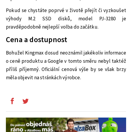
Pokud se chystáte poprvé v životě přejít či vyzkoušet
výhody M.2 SSD disků, model PJ-3280 je
pravděpodobně nejlepší volba do začátku.
Cena a dostupnost
Bohužel Kingmax dosud neoznámil jakékoliv informace
o ceně produktu a Google v tomto směru nebyl taktéž
příliš příjemný. Oficiální cenová výše by se však brzy
měla objevit na stránkách výrobce.