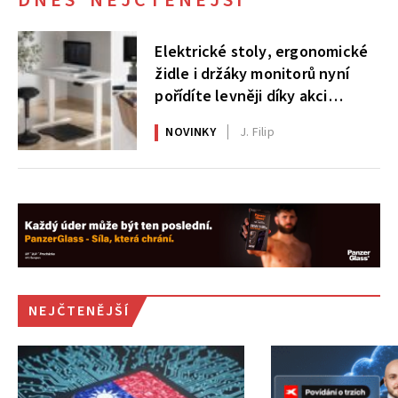
DNES NEJČTENĚJŠÍ
Elektrické stoly, ergonomické
židle i držáky monitorů nyní
pořídíte levněji díky akci
AlzaErgo
NOVINKY
J. Filip
NEJČTENĚJŠÍ