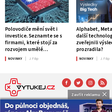
Polovodiče mění svět i
Alphabet, Meta
investice. Seznamte se s
další technolog
firmami, které stojí za
zveřejnili výsl
rozvojem umělé
prozradila?
inteligence
NOVINKY
J. Filip
NOVINKY
J. Filip
Zavřít reklamu