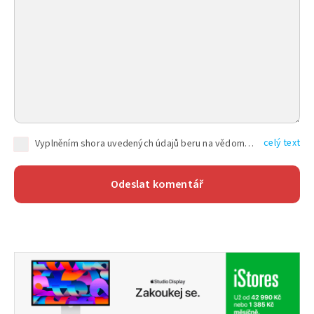
celý text
Vyplněním shora uvedených údajů beru na vědomí, že společnost TEXT FACTORY s.r.o., sídlem Brno, Durďákova 336/29, Černá Pole, PSČ: 613 00, IČ: 06157831, zapsané u Krajského soudu v Brně, oddíl C, vložka 100399, bude zpracovávat mé osobní údaje uvedené v rámci mnou vyplněného registračního formuláře na základě oprávněných zájmů TEXT FACTORY s.r.o. dle čl. 6 odst. 1 písm. f) GDPR a pro splnění právních povinností (čl. 6 odst. 1 písm. c) GDPR), a to pro tyto účely: nezbytnost zajistit oprávnění návštěvníka webových stránek provozovaných společností TEXT FACTORY s.r.o. přispívat aktivně ke zveřejněným článkům nebo v rámci diskusních fór a výkon práv TEXT FACTORY s.r.o. jako administrátora těchto diskusních fór. Více informací o zpracování osobních údajů a právech lze nalézt v