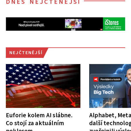
DNES NEJČTENĚJŠÍ
NEJČTENĚJŠÍ
Euforie kolem AI slábne.
Alphabet, Meta
Co stojí za aktuálním
další technolog
poklesem
zveřejnili výsl