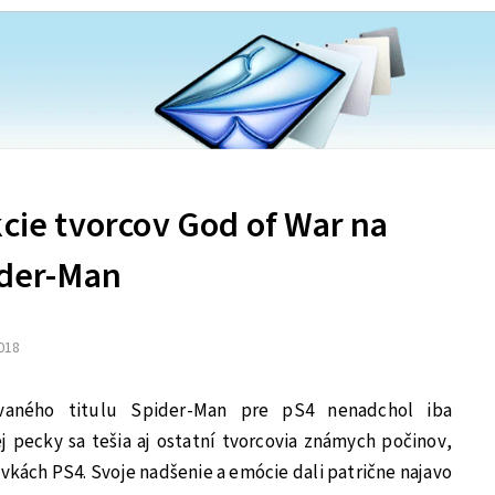
kcie tvorcov God of War na
ider-Man
2018
vaného titulu Spider-Man pre pS4 nenadchol iba
 pecky sa tešia aj ostatní tvorcovia známych počinov,
vkách PS4. Svoje nadšenie a emócie dali patrične najavo