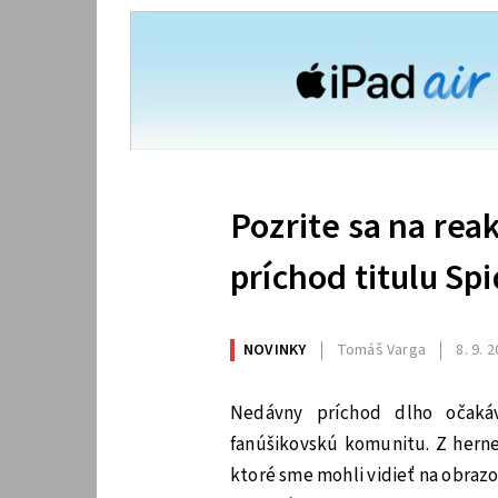
Pozrite sa na rea
príchod titulu Sp
NOVINKY
Tomáš Varga
8. 9. 
Nedávny príchod dlho očaká
fanúšikovskú komunitu. Z hernej
ktoré sme mohli vidieť na obrazo