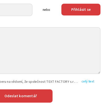
Přihlásit se
nebo
celý text
Vyplněním shora uvedených údajů beru na vědomí, že společnost TEXT FACTORY s.r.o., sídlem Brno, Durďákova 336/29, Černá Pole, PSČ: 613 00, IČ: 06157831, zapsané u Krajského soudu v Brně, oddíl C, vložka 100399, bude zpracovávat mé osobní údaje uvedené v rámci mnou vyplněného registračního formuláře na základě oprávněných zájmů TEXT FACTORY s.r.o. dle čl. 6 odst. 1 písm. f) GDPR a pro splnění právních povinností (čl. 6 odst. 1 písm. c) GDPR), a to pro tyto účely: nezbytnost zajistit oprávnění návštěvníka webových stránek provozovaných společností TEXT FACTORY s.r.o. přispívat aktivně ke zveřejněným článkům nebo v rámci diskusních fór a výkon práv TEXT FACTORY s.r.o. jako administrátora těchto diskusních fór. Více informací o zpracování osobních údajů a právech lze nalézt v