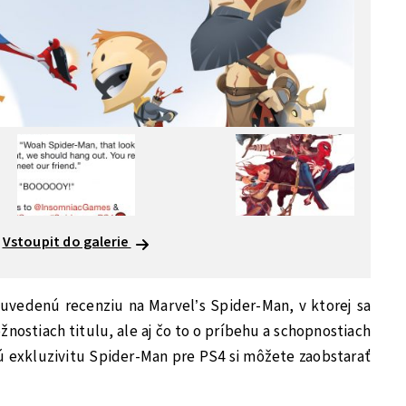
Vstoupit do galerie
e uvedenú recenziu na Marvel’s Spider-Man, v ktorej sa
žnostiach titulu, ale aj čo to o príbehu a schopnostiach
 exkluzivitu Spider-Man pre PS4 si môžete zaobstarať