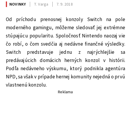
NOVINKY
T. Varga
7. 9. 2018
Od príchodu prenosnej konzoly Switch na pole
moderného gamingu, môžeme sledovať jej extrémne
stúpajúcu popularitu. Spoločnosť Nintendo naozaj vie
čo robí, o čom svedčia aj nedávne finančné výsledky.
Switch predstavuje jednu z najrýchlejšie sa
predávajúcich domácich herných konzol v histórii.
Podľa nedávneho výskumu, ktorý podnikla agentúra
NPD, sa však v prípade hernej komunity nejedná o prvú
vlastnenú konzolu.
Reklama