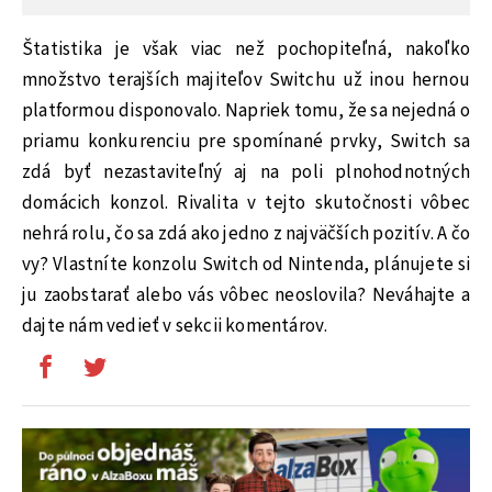
Štatistika je však viac než pochopiteľná, nakoľko
množstvo terajších majiteľov Switchu už inou hernou
platformou disponovalo. Napriek tomu, že sa nejedná o
priamu konkurenciu pre spomínané prvky, Switch sa
zdá byť nezastaviteľný aj na poli plnohodnotných
domácich konzol. Rivalita v tejto skutočnosti vôbec
nehrá rolu, čo sa zdá ako jedno z najväčších pozitív. A čo
vy? Vlastníte konzolu Switch od Nintenda, plánujete si
ju zaobstarať alebo vás vôbec neoslovila? Neváhajte a
dajte nám vedieť v sekcii komentárov.