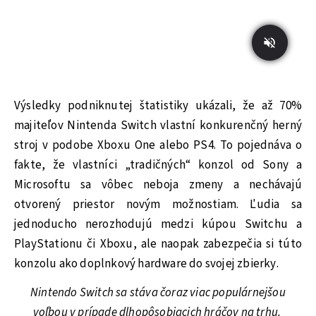
Výsledky podniknutej štatistiky ukázali, že až 70%
majiteľov Nintenda Switch vlastní konkurenčný herný
stroj v podobe Xboxu One alebo PS4. To pojednáva o
fakte, že vlastníci „tradičných“ konzol od Sony a
Microsoftu sa vôbec neboja zmeny a nechávajú
otvorený priestor novým možnostiam. Ľudia sa
jednoducho nerozhodujú medzi kúpou Switchu a
PlayStationu či Xboxu, ale naopak zabezpečia si túto
konzolu ako doplnkový hardware do svojej zbierky.
Nintendo Switch sa stáva čoraz viac populárnejšou
voľbou v prípade dlhopôsobiacich hráčov na trhu.