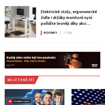
Elektrické stoly, ergonomické
židle i držáky monitorů nyní
pořídíte levněji díky akci
AlzaErgo
NOVINKY
J. Filip
NEJČTENĚJŠÍ