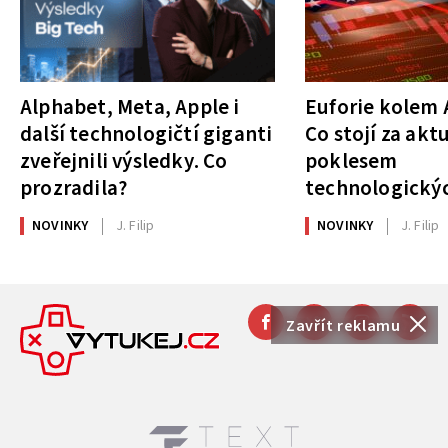
Alphabet, Meta, Apple i
Euforie kolem A
další technologičtí giganti
Co stojí za akt
zveřejnili výsledky. Co
poklesem
prozradila?
technologickýc
NOVINKY
J. Filip
NOVINKY
J. Filip
Zavřít reklamu