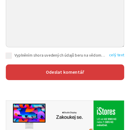
celý text
Vyplněním shora uvedených údajů beru na vědomí, že společnost TEXT FACTORY s.r.o., sídlem Brno, Durďákova 336/29, Černá Pole, PSČ: 613 00, IČ: 06157831, zapsané u Krajského soudu v Brně, oddíl C, vložka 100399, bude zpracovávat mé osobní údaje uvedené v rámci mnou vyplněného registračního formuláře na základě oprávněných zájmů TEXT FACTORY s.r.o. dle čl. 6 odst. 1 písm. f) GDPR a pro splnění právních povinností (čl. 6 odst. 1 písm. c) GDPR), a to pro tyto účely: nezbytnost zajistit oprávnění návštěvníka webových stránek provozovaných společností TEXT FACTORY s.r.o. přispívat aktivně ke zveřejněným článkům nebo v rámci diskusních fór a výkon práv TEXT FACTORY s.r.o. jako administrátora těchto diskusních fór. Více informací o zpracování osobních údajů a právech lze nalézt v