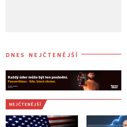
DNES NEJČTENĚJŠÍ
NEJČTENĚJŠÍ