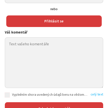
nebo
Přihlásit se
Váš komentář
celý text
Vyplněním shora uvedených údajů beru na vědomí, že společnost TEXT FACTORY s.r.o., sídlem Brno, Durďákova 336/29, Černá Pole, PSČ: 613 00, IČ: 06157831, zapsané u Krajského soudu v Brně, oddíl C, vložka 100399, bude zpracovávat mé osobní údaje uvedené v rámci mnou vyplněného registračního formuláře na základě oprávněných zájmů TEXT FACTORY s.r.o. dle čl. 6 odst. 1 písm. f) GDPR a pro splnění právních povinností (čl. 6 odst. 1 písm. c) GDPR), a to pro tyto účely: nezbytnost zajistit oprávnění návštěvníka webových stránek provozovaných společností TEXT FACTORY s.r.o. přispívat aktivně ke zveřejněným článkům nebo v rámci diskusních fór a výkon práv TEXT FACTORY s.r.o. jako administrátora těchto diskusních fór. Více informací o zpracování osobních údajů a právech lze nalézt v