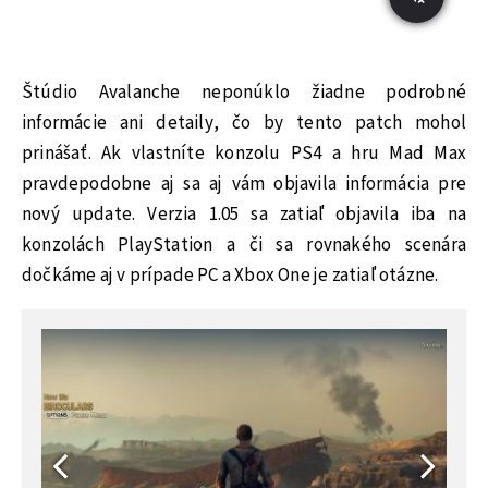
Štúdio Avalanche neponúklo žiadne podrobné
informácie ani detaily, čo by tento patch mohol
prinášať. Ak vlastníte konzolu PS4 a hru Mad Max
pravdepodobne aj sa aj vám objavila informácia pre
nový update. Verzia 1.05 sa zatiaľ objavila iba na
konzolách PlayStation a či sa rovnakého scenára
dočkáme aj v prípade PC a Xbox One je zatiaľ otázne.