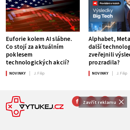
Euforie kolem AI slábne.
Alphabet, Meta
Co stojí za aktuálním
další technolog
poklesem
zveřejnili výsl
technologických akcií?
prozradila?
NOVINKY
J. Filip
NOVINKY
J. Filip
Zavřít reklamu