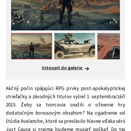
Vstoupit do galerie
Akčný počin spájajúci RPG prvky post-apokalyptickej
strieľačky a závodných titulov vyšiel 1. septembra/září
2015. Žeby sa tvorcovia snažili o oživenie hry
dodatočným bonusovým obsahom? Na vyjadrenie od
štúdia Avalanche, ktoré sa preslávilo hlavne vďaka sérii
Just Cause si zrejme budeme musieť počkať. Do tej