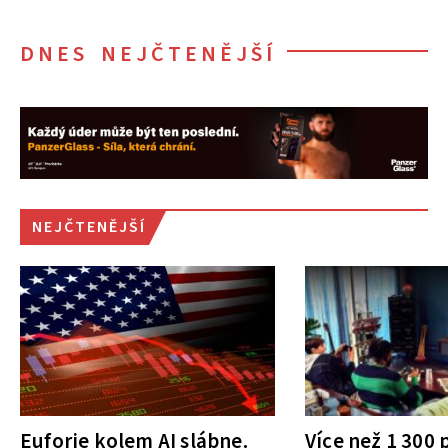
DNES NEJČTENĚJŠÍ
NEJČTENĚJŠÍ
Euforie kolem AI slábne.
Více než 1 300