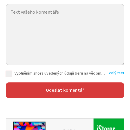
celý text
Vyplněním shora uvedených údajů beru na vědomí, že společnost TEXT FACTORY s.r.o., sídlem Brno, Durďákova 336/29, Černá Pole, PSČ: 613 00, IČ: 06157831, zapsané u Krajského soudu v Brně, oddíl C, vložka 100399, bude zpracovávat mé osobní údaje uvedené v rámci mnou vyplněného registračního formuláře na základě oprávněných zájmů TEXT FACTORY s.r.o. dle čl. 6 odst. 1 písm. f) GDPR a pro splnění právních povinností (čl. 6 odst. 1 písm. c) GDPR), a to pro tyto účely: nezbytnost zajistit oprávnění návštěvníka webových stránek provozovaných společností TEXT FACTORY s.r.o. přispívat aktivně ke zveřejněným článkům nebo v rámci diskusních fór a výkon práv TEXT FACTORY s.r.o. jako administrátora těchto diskusních fór. Více informací o zpracování osobních údajů a právech lze nalézt v