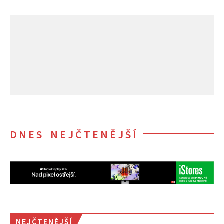
DNES NEJČTENĚJŠÍ
NEJČTENĚJŠÍ