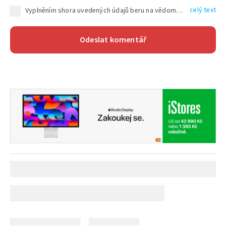
celý text
Vyplněním shora uvedených údajů beru na vědomí, že společnost TEXT FACTORY s.r.o., sídlem Brno, Durďákova 336/29, Černá Pole, PSČ: 613 00, IČ: 06157831, zapsané u Krajského soudu v Brně, oddíl C, vložka 100399, bude zpracovávat mé osobní údaje uvedené v rámci mnou vyplněného registračního formuláře na základě oprávněných zájmů TEXT FACTORY s.r.o. dle čl. 6 odst. 1 písm. f) GDPR a pro splnění právních povinností (čl. 6 odst. 1 písm. c) GDPR), a to pro tyto účely: nezbytnost zajistit oprávnění návštěvníka webových stránek provozovaných společností TEXT FACTORY s.r.o. přispívat aktivně ke zveřejněným článkům nebo v rámci diskusních fór a výkon práv TEXT FACTORY s.r.o. jako administrátora těchto diskusních fór. Více informací o zpracování osobních údajů a právech lze nalézt v