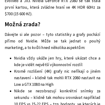
Evolved a JX3. Nvidia GeForce RTX 2080 se tak stala
první kartou, která zvládne hraní ve 4K HDR 60Hz za
$700 (15 600 Kč).
Možná zrada?
Dávejte si ale pozor – tyto statistiky a grafy pochází
přímo od Nvidie. Může se tak jednat o pouhý
marketing, a to kvůli hned několika aspektům:
Nvidia vždy ukáže jen hry, které ukázat chce a
kde je vidět největší výkonnostní rozdíl
Kromě rozlišení (4K) grafy nic neříkají o jiném
nastavení – klidně tak mohli RTX 2080 nastavit na
Low a GTX 1080 na High
Nikde se nezobrazují konkrétní snímky za
sekundu – klidně tak mohou srovnávat například
10 FPS vs 15-22 FPS – tzn. hodnoty, ve kterých je