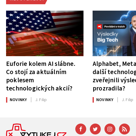
Euforie kolem AI slábne.
Alphabet, Meta
Co stojí za aktuálním
další technolog
poklesem
zveřejnili výsl
technologických akcií?
prozradila?
NOVINKY
J. Filip
NOVINKY
J. Filip