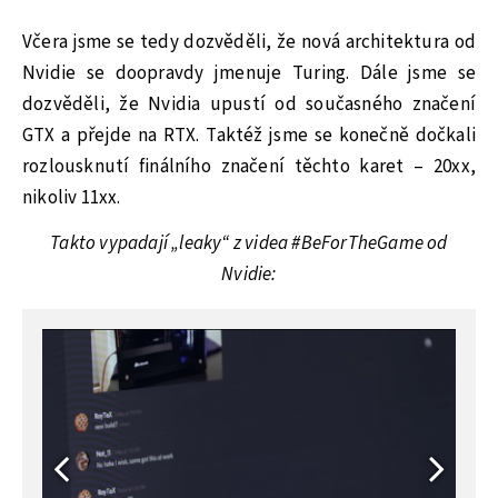
Včera jsme se tedy dozvěděli, že nová architektura od
Nvidie se doopravdy jmenuje Turing. Dále jsme se
dozvěděli, že Nvidia upustí od současného značení
GTX a přejde na RTX. Taktéž jsme se konečně dočkali
rozlousknutí finálního značení těchto karet – 20xx,
nikoliv 11xx.
Takto vypadají „leaky“ z videa #BeForTheGame od
Nvidie: