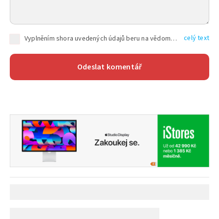
celý text
Vyplněním shora uvedených údajů beru na vědomí, že společnost TEXT FACTORY s.r.o., sídlem Brno, Durďákova 336/29, Černá Pole, PSČ: 613 00, IČ: 06157831, zapsané u Krajského soudu v Brně, oddíl C, vložka 100399, bude zpracovávat mé osobní údaje uvedené v rámci mnou vyplněného registračního formuláře na základě oprávněných zájmů TEXT FACTORY s.r.o. dle čl. 6 odst. 1 písm. f) GDPR a pro splnění právních povinností (čl. 6 odst. 1 písm. c) GDPR), a to pro tyto účely: nezbytnost zajistit oprávnění návštěvníka webových stránek provozovaných společností TEXT FACTORY s.r.o. přispívat aktivně ke zveřejněným článkům nebo v rámci diskusních fór a výkon práv TEXT FACTORY s.r.o. jako administrátora těchto diskusních fór. Více informací o zpracování osobních údajů a právech lze nalézt v