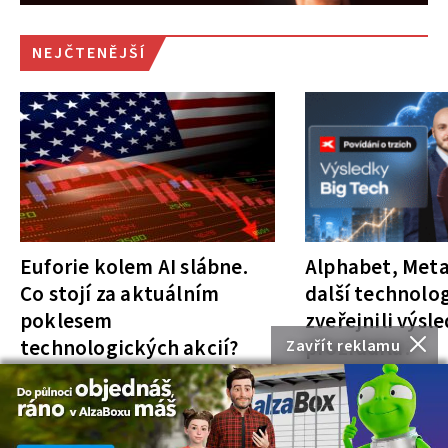
NEJČTENĚJŠÍ
Euforie kolem AI slábne.
Alphabet, Meta
Co stojí za aktuálním
další technolog
poklesem
zveřejnili výsl
technologických akcií?
prozradila?
Zavřít reklamu
NOVINKY
J. Filip
NOVINKY
J. Filip