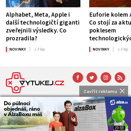
Alphabet, Meta, Apple i
Euforie kolem A
další technologičtí giganti
Co stojí za akt
zveřejnili výsledky. Co
poklesem
prozradila?
technologickýc
NOVINKY
J. Filip
NOVINKY
J. Filip
Zavřít reklamu