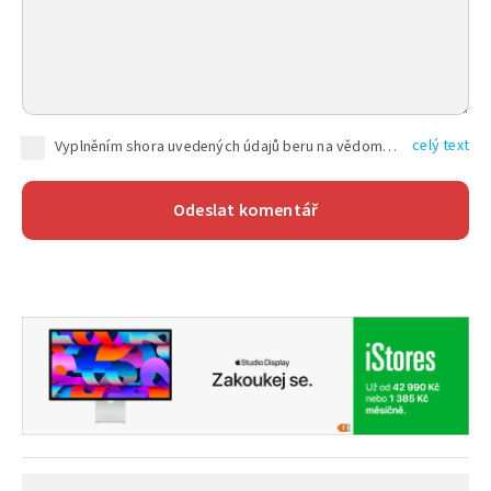
celý text
Vyplněním shora uvedených údajů beru na vědomí, že společnost TEXT FACTORY s.r.o., sídlem Brno, Durďákova 336/29, Černá Pole, PSČ: 613 00, IČ: 06157831, zapsané u Krajského soudu v Brně, oddíl C, vložka 100399, bude zpracovávat mé osobní údaje uvedené v rámci mnou vyplněného registračního formuláře na základě oprávněných zájmů TEXT FACTORY s.r.o. dle čl. 6 odst. 1 písm. f) GDPR a pro splnění právních povinností (čl. 6 odst. 1 písm. c) GDPR), a to pro tyto účely: nezbytnost zajistit oprávnění návštěvníka webových stránek provozovaných společností TEXT FACTORY s.r.o. přispívat aktivně ke zveřejněným článkům nebo v rámci diskusních fór a výkon práv TEXT FACTORY s.r.o. jako administrátora těchto diskusních fór. Více informací o zpracování osobních údajů a právech lze nalézt v