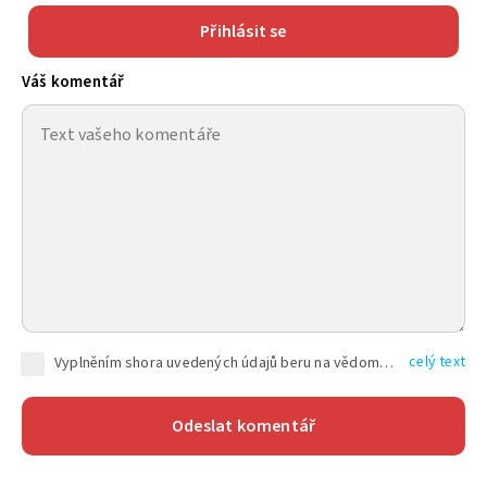
Přihlásit se
Váš komentář
celý text
Vyplněním shora uvedených údajů beru na vědomí, že společnost TEXT FACTORY s.r.o., sídlem Brno, Durďákova 336/29, Černá Pole, PSČ: 613 00, IČ: 06157831, zapsané u Krajského soudu v Brně, oddíl C, vložka 100399, bude zpracovávat mé osobní údaje uvedené v rámci mnou vyplněného registračního formuláře na základě oprávněných zájmů TEXT FACTORY s.r.o. dle čl. 6 odst. 1 písm. f) GDPR a pro splnění právních povinností (čl. 6 odst. 1 písm. c) GDPR), a to pro tyto účely: nezbytnost zajistit oprávnění návštěvníka webových stránek provozovaných společností TEXT FACTORY s.r.o. přispívat aktivně ke zveřejněným článkům nebo v rámci diskusních fór a výkon práv TEXT FACTORY s.r.o. jako administrátora těchto diskusních fór. Více informací o zpracování osobních údajů a právech lze nalézt v