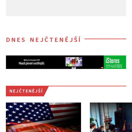
DNES NEJČTENĚJŠÍ
NEJČTENĚJŠÍ