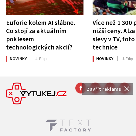
Euforie kolem AI slábne.
Více než 1 300
Co stojí za aktuálním
nižší ceny. Alza
poklesem
slevy v TV, foto
technologických akcií?
technice
NOVINKY
J. Filip
NOVINKY
J. Filip
Zavřít reklamu