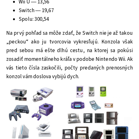
Wii U — 13,56
Switch — 19,67
Spolu: 300,54
Na prvý pohľad sa môže zdať, že Switch nie je až takou
„peckou“ ako ju tvorcovia vykresľujú. Konzola však
pred sebou má ešte dlhú cestu, na ktorej sa pokúsi
zosadiť momentálneho kráľa v podobe Nintendo Wii. Ak
vás tieto čísla zaskočili, počty predaných prenosných
konzol vám doslova vybijú dych.