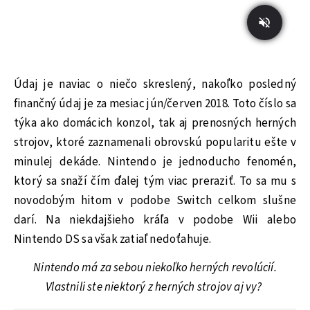
Údaj je naviac o niečo skreslený, nakoľko posledný
finančný údaj je za mesiac jún/červen 2018. Toto číslo sa
týka ako domácich konzol, tak aj prenosných herných
strojov, ktoré zaznamenali obrovskú popularitu ešte v
minulej dekáde. Nintendo je jednoducho fenomén,
ktorý sa snaží čím ďalej tým viac preraziť. To sa mu s
novodobým hitom v podobe Switch celkom slušne
darí. Na niekdajšieho kráľa v podobe Wii alebo
Nintendo DS sa však zatiaľ nedoťahuje.
Nintendo má za sebou niekoľko herných revolúcií.
Vlastnili ste niektorý z herných strojov aj vy?