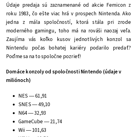
Údaje predaja sú zaznamenané od akcie Femicon z
roku 1983, čo ešte viac hrá v prospech Nintenda. Ako
jedna z mála spoločností, ktorá stála pri zrode
moderného gamingu, toho má na rováši naozaj veľa.
Zaujíma vás koľko kusov jednotlivých konzol sa
Nintendu počas bohatej kariéry podarilo predať?
Poďme sa na to spoločne pozrieť!
Domáce konzoly od spoločnosti Nintendo (údaje v
miliónoch)
NES — 61,91
SNES — 49,10
N64 — 32,93
GameCube — 21,74
Wii — 101,63