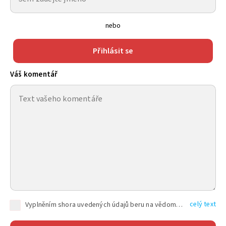
nebo
Přihlásit se
Váš komentář
celý text
Vyplněním shora uvedených údajů beru na vědomí, že společnost TEXT FACTORY s.r.o., sídlem Brno, Durďákova 336/29, Černá Pole, PSČ: 613 00, IČ: 06157831, zapsané u Krajského soudu v Brně, oddíl C, vložka 100399, bude zpracovávat mé osobní údaje uvedené v rámci mnou vyplněného registračního formuláře na základě oprávněných zájmů TEXT FACTORY s.r.o. dle čl. 6 odst. 1 písm. f) GDPR a pro splnění právních povinností (čl. 6 odst. 1 písm. c) GDPR), a to pro tyto účely: nezbytnost zajistit oprávnění návštěvníka webových stránek provozovaných společností TEXT FACTORY s.r.o. přispívat aktivně ke zveřejněným článkům nebo v rámci diskusních fór a výkon práv TEXT FACTORY s.r.o. jako administrátora těchto diskusních fór. Více informací o zpracování osobních údajů a právech lze nalézt v