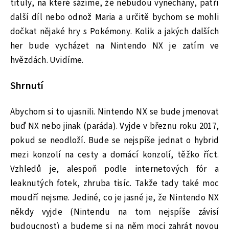
tituly, na které sázíme, že nebudou vynechány, patří
další díl nebo odnož Maria a určitě bychom se mohli
dočkat nějaké hry s Pokémony. Kolik a jakých dalších
her bude vycházet na Nintendo NX je zatím ve
hvězdách. Uvidíme.
Shrnutí
Abychom si to ujasnili. Nintendo NX se bude jmenovat
buď NX nebo jinak (paráda). Vyjde v březnu roku 2017,
pokud se neodloží. Bude se nejspíše jednat o hybrid
mezi konzolí na cesty a domácí konzolí, těžko říct.
Vzhledů je, alespoň podle internetových fór a
leaknutých fotek, zhruba tisíc. Takže tady také moc
moudří nejsme. Jediné, co je jasné je, že Nintendo NX
někdy vyjde (Nintendu na tom nejspíše závisí
budoucnost) a budeme si na něm moci zahrát novou