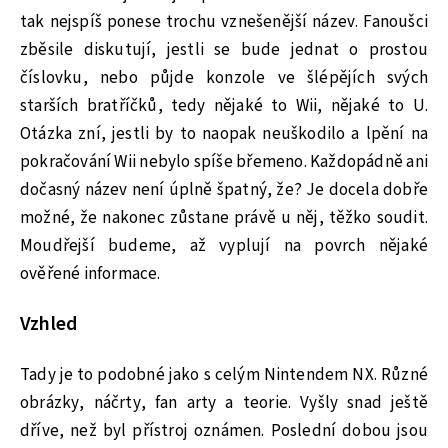
tak nejspíš ponese trochu vznešenější název. Fanoušci
zběsile diskutují, jestli se bude jednat o prostou
číslovku, nebo půjde konzole ve šlépějích svých
starších bratříčků, tedy nějaké to Wii, nějaké to U.
Otázka zní, jestli by to naopak neuškodilo a lpění na
pokračování Wii nebylo spíše břemeno. Každopádně ani
dočasný název není úplně špatný, že? Je docela dobře
možné, že nakonec zůstane právě u něj, těžko soudit.
Moudřejší budeme, až vyplují na povrch nějaké
ověřené informace.
Vzhled
Tady je to podobné jako s celým Nintendem NX. Různé
obrázky, náčrty, fan arty a teorie. Vyšly snad ještě
dříve, než byl přístroj oznámen. Poslední dobou jsou