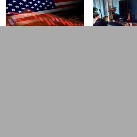
Euforie kolem AI slábne.
Více než 1 300
Co stojí za aktuálním
nižší ceny. Alza
poklesem
slevy v TV, foto
technologických akcií?
technice
NOVINKY
J. Filip
NOVINKY
J. Filip