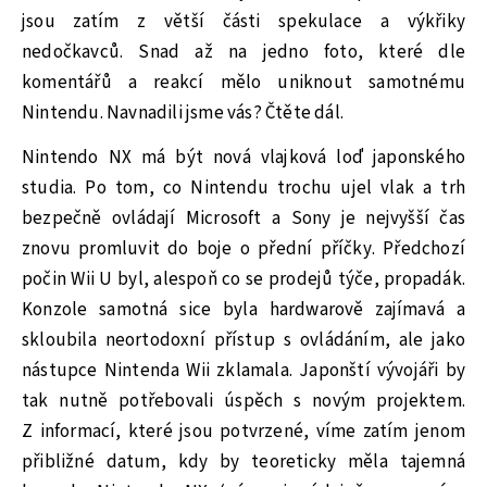
jsou zatím z větší části spekulace a výkřiky
nedočkavců. Snad až na jedno foto, které dle
komentářů a reakcí mělo uniknout samotnému
Nintendu. Navnadili jsme vás? Čtěte dál.
Nintendo NX má být nová vlajková loď japonského
studia. Po tom, co Nintendu trochu ujel vlak a trh
bezpečně ovládají Microsoft a Sony je nejvyšší čas
znovu promluvit do boje o přední příčky. Předchozí
počin Wii U byl, alespoň co se prodejů týče, propadák.
Konzole samotná sice byla hardwarově zajímavá a
skloubila neortodoxní přístup s ovládáním, ale jako
nástupce Nintenda Wii zklamala. Japonští vývojáři by
tak nutně potřebovali úspěch s novým projektem.
Z informací, které jsou potvrzené, víme zatím jenom
přibližné datum, kdy by teoreticky měla tajemná