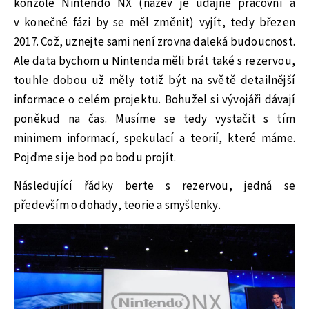
konzole Nintendo NX (název je údajně pracovní a
v konečné fázi by se měl změnit) vyjít, tedy březen
2017. Což, uznejte sami není zrovna daleká budoucnost.
Ale data bychom u Nintenda měli brát také s rezervou,
touhle dobou už měly totiž být na světě detailnější
informace o celém projektu. Bohužel si vývojáři dávají
poněkud na čas. Musíme se tedy vystačit s tím
minimem informací, spekulací a teorií, které máme.
Pojďme si je bod po bodu projít.
Následující řádky berte s rezervou, jedná se
především o dohady, teorie a smyšlenky.