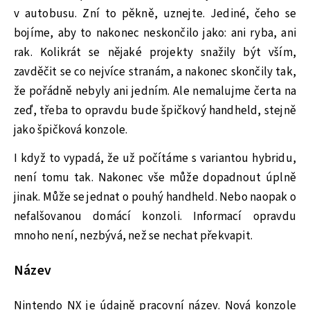
v autobusu. Zní to pěkně, uznejte. Jediné, čeho se
bojíme, aby to nakonec neskončilo jako: ani ryba, ani
rak. Kolikrát se nějaké projekty snažily být vším,
zavděčit se co nejvíce stranám, a nakonec skončily tak,
že pořádně nebyly ani jedním. Ale nemalujme čerta na
zeď, třeba to opravdu bude špičkový handheld, stejně
jako špičková konzole.
I když to vypadá, že už počítáme s variantou hybridu,
není tomu tak. Nakonec vše může dopadnout úplně
jinak. Může se jednat o pouhý handheld. Nebo naopak o
nefalšovanou domácí konzoli. Informací opravdu
mnoho není, nezbývá, než se nechat překvapit.
Název
Nintendo NX je údajně pracovní název. Nová konzole