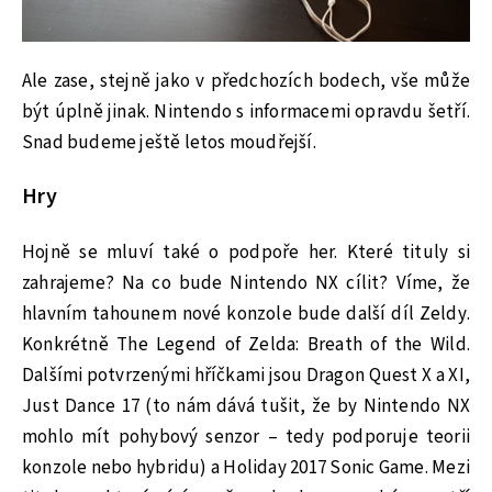
Ale zase, stejně jako v předchozích bodech, vše může
být úplně jinak. Nintendo s informacemi opravdu šetří.
Snad budeme ještě letos moudřejší.
Hry
Hojně se mluví také o podpoře her. Které tituly si
zahrajeme? Na co bude Nintendo NX cílit? Víme, že
hlavním tahounem nové konzole bude další díl Zeldy.
Konkrétně The Legend of Zelda: Breath of the Wild.
Dalšími potvrzenými hříčkami jsou Dragon Quest X a XI,
Just Dance 17 (to nám dává tušit, že by Nintendo NX
mohlo mít pohybový senzor – tedy podporuje teorii
konzole nebo hybridu) a Holiday 2017 Sonic Game. Mezi