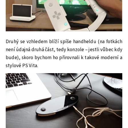
Druhý se vzhledem blíží spíše handheldu (na fotkách
není údajná druhá část, tedy konzole – jestli vůbec kdy
bude), skoro bychom ho přirovnali k takové moderní a
stylové PS Vita.