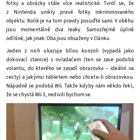
fotky a obrázky stále více realistické. Tvrdí se, že
z Nintenda unikly pravé fotky inkriminovaného
objektu. Kolik je na tom pravdy posuďte sami. V oběhu
jsou momentálně dva leaky. Samozřejmě úplně
odlišné, jak jinak. Oba jsou obsaženy v článku.
Jeden z nich ukazuje bílou konzoli (vypadá jako
dokovací stanice) s ovladačem (ten se zase podobá
volantu, do kterého se zasadí obrazovka – ideální na
cesty) a jakýmsi tabletem nebo chcete-li obrazovkou.
Nápadně se podobá Wii. Takže kdyby nám někdo řekl,
že se chystá Wii 3, nedivili bychom se.