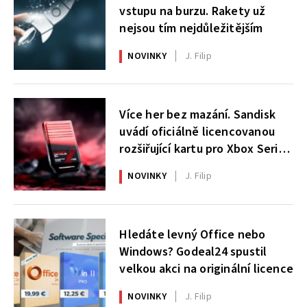
vstupu na burzu. Rakety už
nejsou tím nejdůležitějším
NOVINKY
J. Filip
Více her bez mazání. Sandisk
uvádí oficiálně licencovanou
rozšiřující kartu pro Xbox Series
X|S
NOVINKY
J. Filip
Hledáte levný Office nebo
Windows? Godeal24 spustil
velkou akci na originální licence
NOVINKY
J. Filip