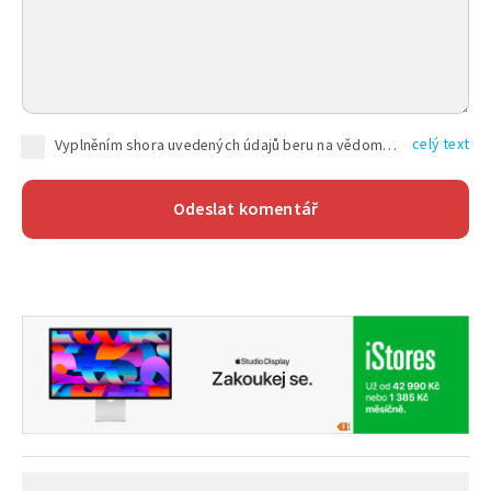
celý text
Vyplněním shora uvedených údajů beru na vědomí, že společnost TEXT FACTORY s.r.o., sídlem Brno, Durďákova 336/29, Černá Pole, PSČ: 613 00, IČ: 06157831, zapsané u Krajského soudu v Brně, oddíl C, vložka 100399, bude zpracovávat mé osobní údaje uvedené v rámci mnou vyplněného registračního formuláře na základě oprávněných zájmů TEXT FACTORY s.r.o. dle čl. 6 odst. 1 písm. f) GDPR a pro splnění právních povinností (čl. 6 odst. 1 písm. c) GDPR), a to pro tyto účely: nezbytnost zajistit oprávnění návštěvníka webových stránek provozovaných společností TEXT FACTORY s.r.o. přispívat aktivně ke zveřejněným článkům nebo v rámci diskusních fór a výkon práv TEXT FACTORY s.r.o. jako administrátora těchto diskusních fór. Více informací o zpracování osobních údajů a právech lze nalézt v