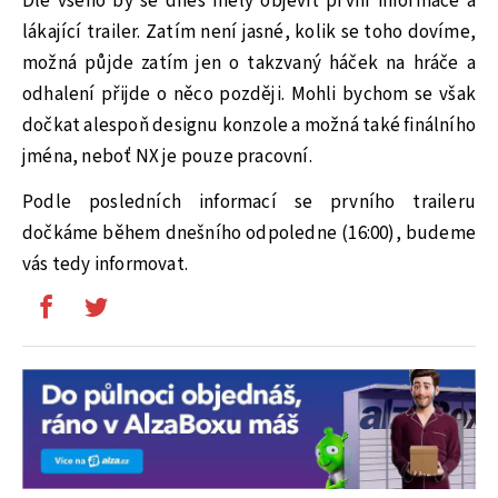
Dle všeho by se dnes měly objevit první informace a
lákající trailer. Zatím není jasné, kolik se toho dovíme,
možná půjde zatím jen o takzvaný háček na hráče a
odhalení přijde o něco později. Mohli bychom se však
dočkat alespoň designu konzole a možná také finálního
jména, neboť NX je pouze pracovní.
Podle posledních informací se prvního traileru
dočkáme během dnešního odpoledne (16:00), budeme
vás tedy informovat.