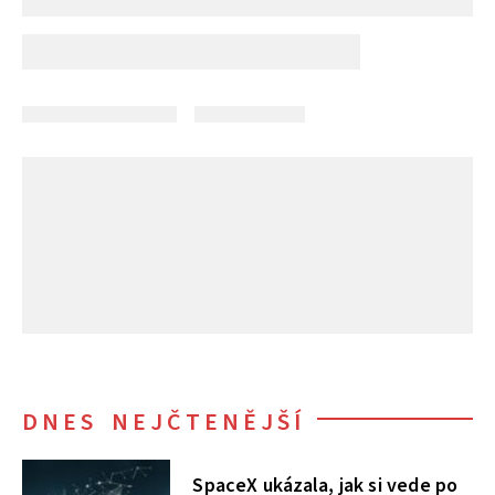
DNES NEJČTENĚJŠÍ
SpaceX ukázala, jak si vede po