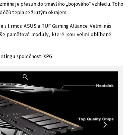
ní změna je přesun do tmavšího „bojového“ vzhledu. Toho
aděčů tepla se žlutým okrajem.
e s firmou ASUS a TUF Gaming Alliance. Velmi nás
še paměťové moduly, které jsou velmi oblíbené
etingu společnosti XPG.