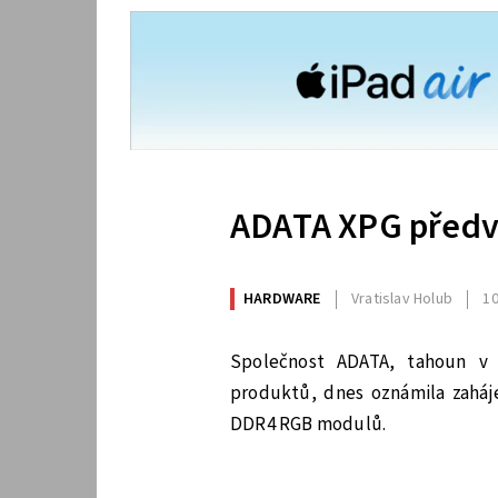
ADATA XPG předvá
HARDWARE
Vratislav Holub
10
Společnost ADATA, tahoun v
produktů, dnes oznámila zahá
DDR4 RGB modulů.