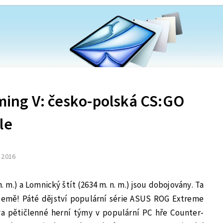
ing V: česko-polská CS:GO
le
. 2016
. m.) a Lomnický štít (2634 m. n. m.) jsou dobojovány. Ta
 země! Páté dějství populární série ASUS ROG Extreme
a pětičlenné herní týmy v populární PC hře Counter-