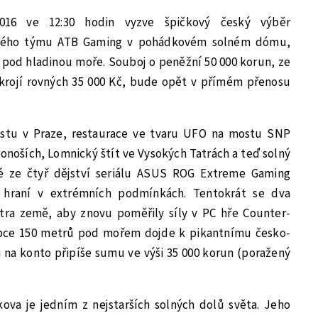
016 ve 12:30 hodin vyzve špičkový český výběr
ského týmu ATB Gaming v pohádkovém solném dómu,
pod hladinou moře. Souboj o peněžní 50 000 korun, ze
krojí rovných 35 000 Kč, bude opět v přímém přenosu
ostu v Praze, restaurace ve tvaru UFO na mostu SNP
konoších, Lomnický štít ve Vysokých Tatrách a teď solný
dé ze čtyř dějství seriálu ASUS ROG Extreme Gaming
a hraní v extrémních podmínkách. Tentokrát se dva
tra země, aby znovu poměřily síly v PC hře Counter-
oubce 150 metrů pod mořem dojde k pikantnímu česko-
i na konto připíše sumu ve výši 35 000 korun (poražený
kova je jedním z nejstarších solných dolů světa. Jeho