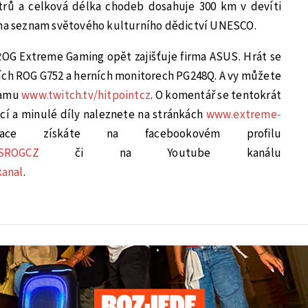
trů a celková délka chodeb dosahuje 300 km v devíti
 na seznam světového kulturního dědictví UNESCO.
ROG Extreme Gaming opět zajišťuje firma ASUS. Hrát se
ích ROG G752 a herních monitorech PG248Q. A vy můžete
eamu
www.twitch.tv/hitpointcz
. O komentář se tentokrát
cí a minulé díly naleznete na stránkách
www.extreme-
ace získáte na facebookovém profilu
USROGCZ
či na Youtube kanálu
kanal
.