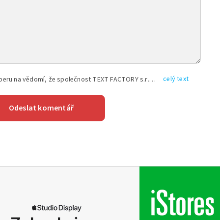
celý text
Vyplněním shora uvedených údajů beru na vědomí, že společnost TEXT FACTORY s.r.o., sídlem Brno, Durďákova 336/29, Černá Pole, PSČ: 613 00, IČ: 06157831, zapsané u Krajského soudu v Brně, oddíl C, vložka 100399, bude zpracovávat mé osobní údaje uvedené v rámci mnou vyplněného registračního formuláře na základě oprávněných zájmů TEXT FACTORY s.r.o. dle čl. 6 odst. 1 písm. f) GDPR a pro splnění právních povinností (čl. 6 odst. 1 písm. c) GDPR), a to pro tyto účely: nezbytnost zajistit oprávnění návštěvníka webových stránek provozovaných společností TEXT FACTORY s.r.o. přispívat aktivně ke zveřejněným článkům nebo v rámci diskusních fór a výkon práv TEXT FACTORY s.r.o. jako administrátora těchto diskusních fór. Více informací o zpracování osobních údajů a právech lze nalézt v