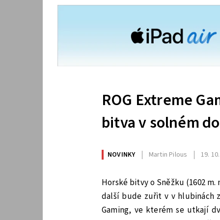
ROG Extreme Gam
bitva v solném do
NOVINKY
Martin Pilous
19. 10
Horské bitvy o Sněžku (1602 m. n
další bude zuřit v v hlubinách
Gaming, ve kterém se utkají dv