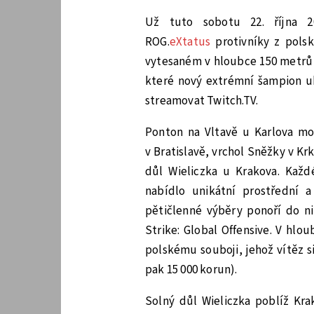
Už tuto sobotu 22. října 2
ROG.
eXtatus
protivníky z pol
vytesaném v hloubce 150 metrů 
které nový extrémní šampion u
streamovat Twitch.TV.
Ponton na Vltavě u Karlova m
v Bratislavě, vrchol Sněžky v Kr
důl Wieliczka u Krakova. Kaž
nabídlo unikátní prostřední 
pětičlenné výběry ponoří do ni
Strike: Global Offensive. V hl
polskému souboji, jehož vítěz s
pak 15 000 korun).
Solný důl Wieliczka poblíž Kra