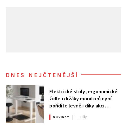
DNES NEJČTENĚJŠÍ
Elektrické stoly, ergonomické
židle i držáky monitorů nyní
pořídíte levněji díky akci
AlzaErgo
NOVINKY
J. Filip