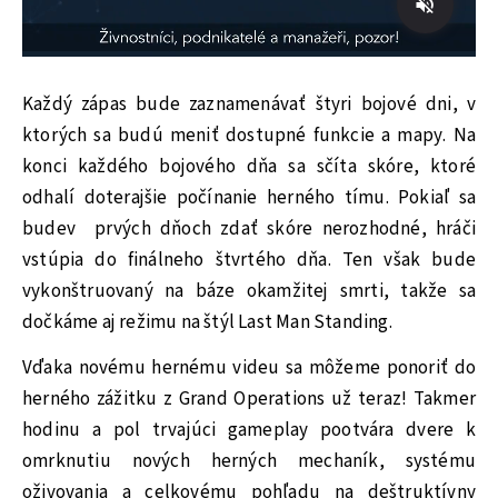
Každý zápas bude zaznamenávať štyri bojové dni, v
ktorých sa budú meniť dostupné funkcie a mapy. Na
konci každého bojového dňa sa sčíta skóre, ktoré
odhalí doterajšie počínanie herného tímu. Pokiaľ sa
budev prvých dňoch zdať skóre nerozhodné, hráči
vstúpia do finálneho štvrtého dňa. Ten však bude
vykonštruovaný na báze okamžitej smrti, takže sa
dočkáme aj režimu na štýl Last Man Standing.
Vďaka novému hernému videu sa môžeme ponoriť do
herného zážitku z Grand Operations už teraz! Takmer
hodinu a pol trvajúci gameplay pootvára dvere k
omrknutiu nových herných mechaník, systému
oživovania a celkovému pohľadu na deštruktívny