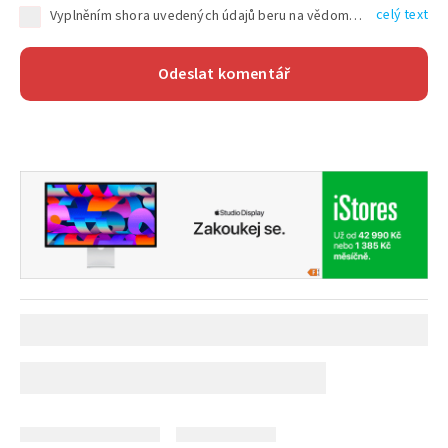
celý text
Vyplněním shora uvedených údajů beru na vědomí, že společnost TEXT FACTORY s.r.o., sídlem Brno, Durďákova 336/29, Černá Pole, PSČ: 613 00, IČ: 06157831, zapsané u Krajského soudu v Brně, oddíl C, vložka 100399, bude zpracovávat mé osobní údaje uvedené v rámci mnou vyplněného registračního formuláře na základě oprávněných zájmů TEXT FACTORY s.r.o. dle čl. 6 odst. 1 písm. f) GDPR a pro splnění právních povinností (čl. 6 odst. 1 písm. c) GDPR), a to pro tyto účely: nezbytnost zajistit oprávnění návštěvníka webových stránek provozovaných společností TEXT FACTORY s.r.o. přispívat aktivně ke zveřejněným článkům nebo v rámci diskusních fór a výkon práv TEXT FACTORY s.r.o. jako administrátora těchto diskusních fór. Více informací o zpracování osobních údajů a právech lze nalézt v