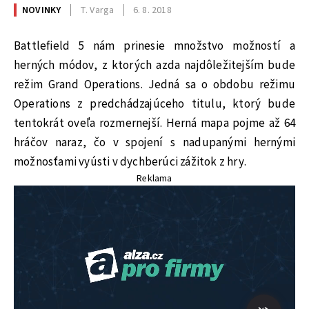
NOVINKY
T. Varga
6. 8. 2018
Battlefield 5 nám prinesie množstvo možností a
herných módov, z ktorých azda najdôležitejším bude
režim Grand Operations. Jedná sa o obdobu režimu
Operations z predchádzajúceho titulu, ktorý bude
tentokrát oveľa rozmernejší. Herná mapa pojme až 64
hráčov naraz, čo v spojení s nadupanými hernými
možnosťami vyústi v dychberúci zážitok z hry.
Reklama