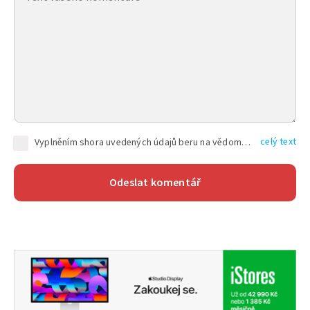
celý text
Vyplněním shora uvedených údajů beru na vědomí, že společnost TEXT FACTORY s.r.o., sídlem Brno, Durďákova 336/29, Černá Pole, PSČ: 613 00, IČ: 06157831, zapsané u Krajského soudu v Brně, oddíl C, vložka 100399, bude zpracovávat mé osobní údaje uvedené v rámci mnou vyplněného registračního formuláře na základě oprávněných zájmů TEXT FACTORY s.r.o. dle čl. 6 odst. 1 písm. f) GDPR a pro splnění právních povinností (čl. 6 odst. 1 písm. c) GDPR), a to pro tyto účely: nezbytnost zajistit oprávnění návštěvníka webových stránek provozovaných společností TEXT FACTORY s.r.o. přispívat aktivně ke zveřejněným článkům nebo v rámci diskusních fór a výkon práv TEXT FACTORY s.r.o. jako administrátora těchto diskusních fór. Více informací o zpracování osobních údajů a právech lze nalézt v