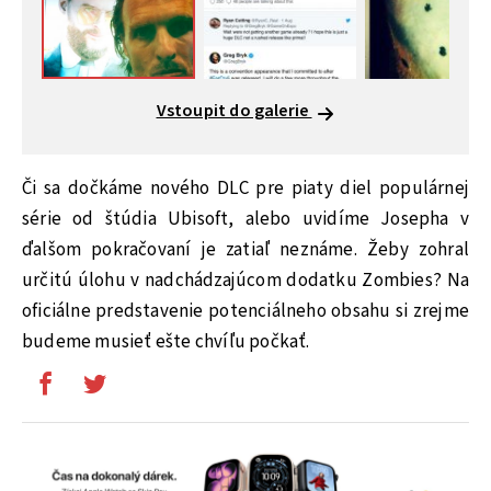
Vstoupit do galerie
Či sa dočkáme nového DLC pre piaty diel populárnej
série od štúdia Ubisoft, alebo uvidíme Josepha v
ďalšom pokračovaní je zatiaľ neznáme. Žeby zohral
určitú úlohu v nadchádzajúcom dodatku Zombies? Na
oficiálne predstavenie potenciálneho obsahu si zrejme
budeme musieť ešte chvíľu počkať.