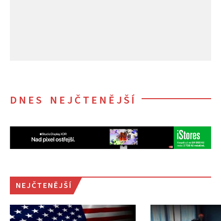
DNES NEJČTENĚJŠÍ
NEJČTENĚJŠÍ