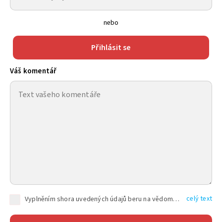
nebo
Přihlásit se
Váš komentář
celý text
Vyplněním shora uvedených údajů beru na vědomí, že společnost TEXT FACTORY s.r.o., sídlem Brno, Durďákova 336/29, Černá Pole, PSČ: 613 00, IČ: 06157831, zapsané u Krajského soudu v Brně, oddíl C, vložka 100399, bude zpracovávat mé osobní údaje uvedené v rámci mnou vyplněného registračního formuláře na základě oprávněných zájmů TEXT FACTORY s.r.o. dle čl. 6 odst. 1 písm. f) GDPR a pro splnění právních povinností (čl. 6 odst. 1 písm. c) GDPR), a to pro tyto účely: nezbytnost zajistit oprávnění návštěvníka webových stránek provozovaných společností TEXT FACTORY s.r.o. přispívat aktivně ke zveřejněným článkům nebo v rámci diskusních fór a výkon práv TEXT FACTORY s.r.o. jako administrátora těchto diskusních fór. Více informací o zpracování osobních údajů a právech lze nalézt v