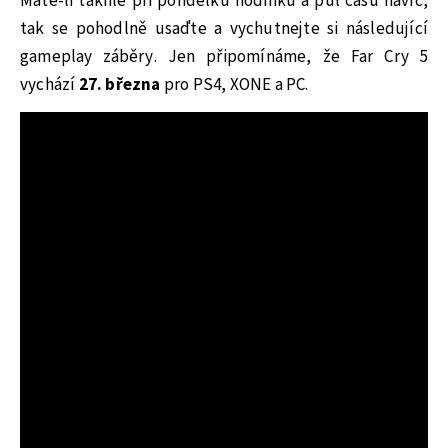
Máte-li takhle při pondělku hodinku a půl času navíc,
tak se pohodlně usaďte a vychutnejte si následující
gameplay záběry. Jen připomínáme, že Far Cry 5
vychází
27. března
pro PS4, XONE a PC.