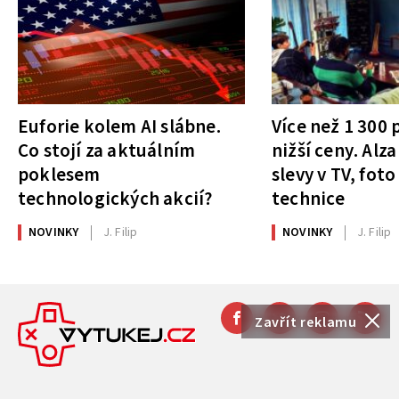
Euforie kolem AI slábne.
Více než 1 300
Co stojí za aktuálním
nižší ceny. Alza
poklesem
slevy v TV, foto
technologických akcií?
technice
NOVINKY
J. Filip
NOVINKY
J. Filip
Zavřít reklamu