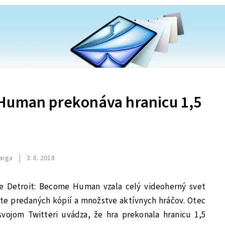
Human prekonáva hranicu 1,5
arga
3. 8. 2018
e Detroit: Become Human vzala celý videoherný svet
čte predaných kópií a množstve aktívnych hráčov. Otec
vojom Twitteri uvádza, že hra prekonala hranicu 1,5