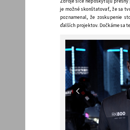
Zdroje síce neposkytujú presný
je možné skonštatovať, že sa t
poznamenal, že zoskupenie sto
ďalších projektov. Dočkáme sa t