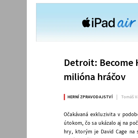
Detroit: Become 
milióna hráčov
HERNÍ ZPRAVODAJSTVÍ
Tomáš V
Očakávaná exkluzivita v podob
útokom, čo sa ukázalo aj na po
hry, ktorým je David Cage na s