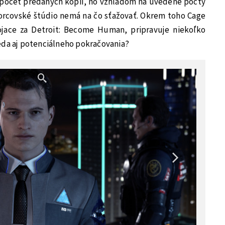
 počet predaných kópií, no vzhľadom na uvedené počty
vorcovské štúdio nemá na čo sťažovať. Okrem toho Cage
jace za Detroit: Become Human, pripravuje niekoľko
eda aj potenciálneho pokračovania?