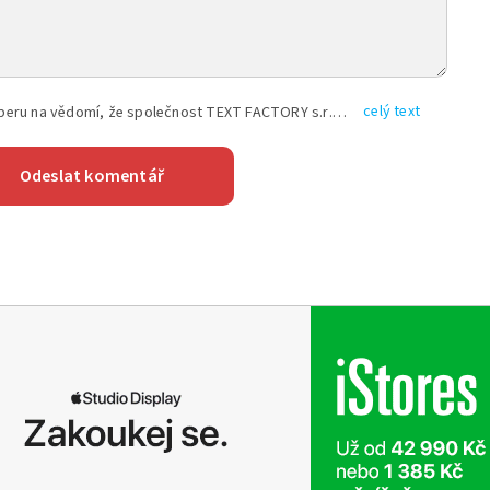
celý text
Vyplněním shora uvedených údajů beru na vědomí, že společnost TEXT FACTORY s.r.o., sídlem Brno, Durďákova 336/29, Černá Pole, PSČ: 613 00, IČ: 06157831, zapsané u Krajského soudu v Brně, oddíl C, vložka 100399, bude zpracovávat mé osobní údaje uvedené v rámci mnou vyplněného registračního formuláře na základě oprávněných zájmů TEXT FACTORY s.r.o. dle čl. 6 odst. 1 písm. f) GDPR a pro splnění právních povinností (čl. 6 odst. 1 písm. c) GDPR), a to pro tyto účely: nezbytnost zajistit oprávnění návštěvníka webových stránek provozovaných společností TEXT FACTORY s.r.o. přispívat aktivně ke zveřejněným článkům nebo v rámci diskusních fór a výkon práv TEXT FACTORY s.r.o. jako administrátora těchto diskusních fór. Více informací o zpracování osobních údajů a právech lze nalézt v