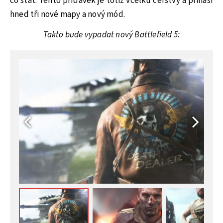
co stát. Tento přídavek je totiž vcelku čerstvý a přináší
hned tři nové mapy a nový mód.
Takto bude vypadat nový Battlefield 5: