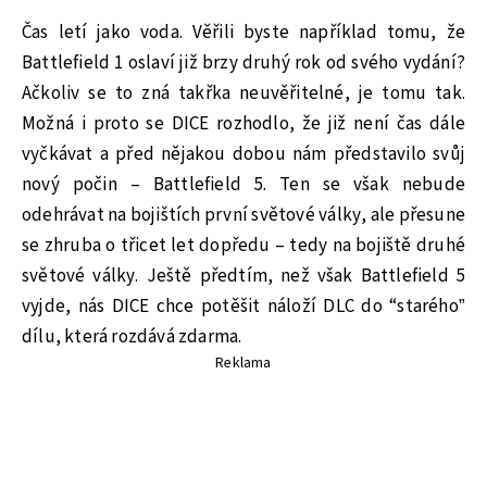
Čas letí jako voda. Věřili byste například tomu, že
Battlefield 1 oslaví již brzy druhý rok od svého vydání?
Ačkoliv se to zná takřka neuvěřitelné, je tomu tak.
Možná i proto se DICE rozhodlo, že již není čas dále
vyčkávat a před nějakou dobou nám představilo svůj
nový počin – Battlefield 5. Ten se však nebude
odehrávat na bojištích první světové války, ale přesune
se zhruba o třicet let dopředu – tedy na bojiště druhé
světové války. Ještě předtím, než však Battlefield 5
vyjde, nás DICE chce potěšit náloží DLC do “starého”
dílu, která rozdává zdarma.
Reklama