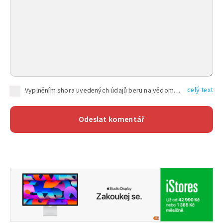
celý text
Vyplněním shora uvedených údajů beru na vědomí, že společnost TEXT FACTORY s.r.o., sídlem Brno, Durďákova 336/29, Černá Pole, PSČ: 613 00, IČ: 06157831, zapsané u Krajského soudu v Brně, oddíl C, vložka 100399, bude zpracovávat mé osobní údaje uvedené v rámci mnou vyplněného registračního formuláře na základě oprávněných zájmů TEXT FACTORY s.r.o. dle čl. 6 odst. 1 písm. f) GDPR a pro splnění právních povinností (čl. 6 odst. 1 písm. c) GDPR), a to pro tyto účely: nezbytnost zajistit oprávnění návštěvníka webových stránek provozovaných společností TEXT FACTORY s.r.o. přispívat aktivně ke zveřejněným článkům nebo v rámci diskusních fór a výkon práv TEXT FACTORY s.r.o. jako administrátora těchto diskusních fór. Více informací o zpracování osobních údajů a právech lze nalézt v