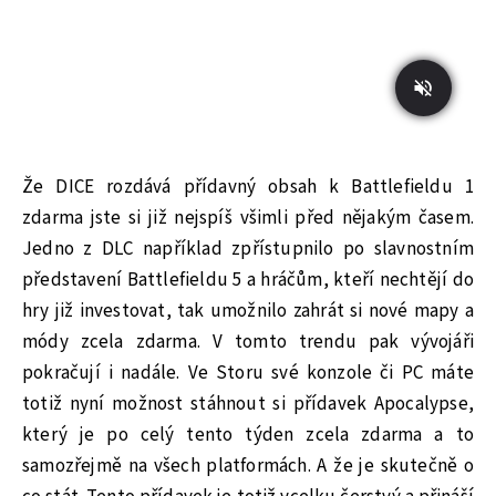
Že DICE rozdává přídavný obsah k Battlefieldu 1
zdarma jste si již nejspíš všimli před nějakým časem.
Jedno z DLC například zpřístupnilo po slavnostním
představení Battlefieldu 5 a hráčům, kteří nechtějí do
hry již investovat, tak umožnilo zahrát si nové mapy a
módy zcela zdarma. V tomto trendu pak vývojáři
pokračují i nadále. Ve Storu své konzole či PC máte
totiž nyní možnost stáhnout si přídavek Apocalypse,
který je po celý tento týden zcela zdarma a to
samozřejmě na všech platformách. A že je skutečně o