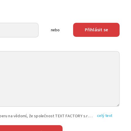
Přihlásit se
nebo
celý text
Vyplněním shora uvedených údajů beru na vědomí, že společnost TEXT FACTORY s.r.o., sídlem Brno, Durďákova 336/29, Černá Pole, PSČ: 613 00, IČ: 06157831, zapsané u Krajského soudu v Brně, oddíl C, vložka 100399, bude zpracovávat mé osobní údaje uvedené v rámci mnou vyplněného registračního formuláře na základě oprávněných zájmů TEXT FACTORY s.r.o. dle čl. 6 odst. 1 písm. f) GDPR a pro splnění právních povinností (čl. 6 odst. 1 písm. c) GDPR), a to pro tyto účely: nezbytnost zajistit oprávnění návštěvníka webových stránek provozovaných společností TEXT FACTORY s.r.o. přispívat aktivně ke zveřejněným článkům nebo v rámci diskusních fór a výkon práv TEXT FACTORY s.r.o. jako administrátora těchto diskusních fór. Více informací o zpracování osobních údajů a právech lze nalézt v