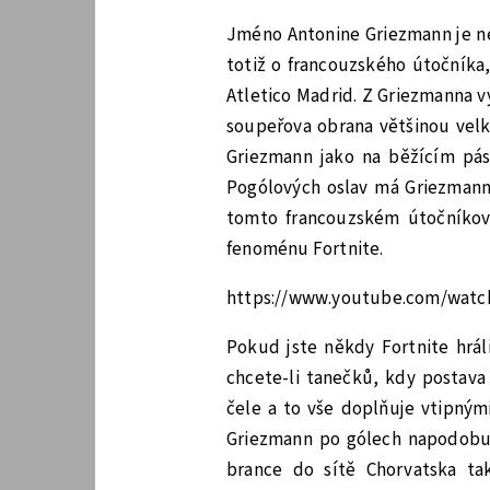
Jméno Antonine Griezmann je n
totiž o francouzského útočníka
Atletico Madrid. Z Griezmanna v
soupeřova obrana většinou velké
Griezmann jako na běžícím pás
Pogólových oslav má Griezmann 
tomto francouzském útočníkovi
fenoménu Fortnite.
https://www.youtube.com/wat
Pokud jste někdy Fortnite hráli
chcete-li tanečků, kdy postav
čele a to vše doplňuje vtipným
Griezmann po gólech napodobuje
brance do sítě Chorvatska tak