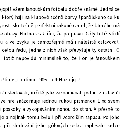
ejspíš všem fanouškům fotbalu dobře známé. Jedná se
, který hájí na klubové scéně barvy španělského celku
yrostl skutečně perfektní zakončovatel, že kterého má
 obavy. Nutno však říci, že po právu. Góly totiž střílí
u a ve zvyku je samozřejmě má i náležitě oslavovat.
celou řadu, jedna z nich však převyšuje ty ostatní. O
 totiž napovídá minimálně to, že i on je fanouškem
ch?time_continue=9&v=pJRHozo-jqU
 či sledovali, určitě jste zaznamenali jednu z oslav či
a ve hře znázorňuje jednou rukou písmenou L na svém
i poskoky a vykopáváním nohou do stran. A přesně to
 a nejinak tomu bylo i při včerejším zápasu. Po jeho
 při sledování jeho gólových oslav zaplesalo srdce