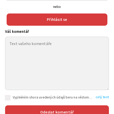
nebo
Přihlásit se
Váš komentář
celý text
Vyplněním shora uvedených údajů beru na vědomí, že společnost TEXT FACTORY s.r.o., sídlem Brno, Durďákova 336/29, Černá Pole, PSČ: 613 00, IČ: 06157831, zapsané u Krajského soudu v Brně, oddíl C, vložka 100399, bude zpracovávat mé osobní údaje uvedené v rámci mnou vyplněného registračního formuláře na základě oprávněných zájmů TEXT FACTORY s.r.o. dle čl. 6 odst. 1 písm. f) GDPR a pro splnění právních povinností (čl. 6 odst. 1 písm. c) GDPR), a to pro tyto účely: nezbytnost zajistit oprávnění návštěvníka webových stránek provozovaných společností TEXT FACTORY s.r.o. přispívat aktivně ke zveřejněným článkům nebo v rámci diskusních fór a výkon práv TEXT FACTORY s.r.o. jako administrátora těchto diskusních fór. Více informací o zpracování osobních údajů a právech lze nalézt v