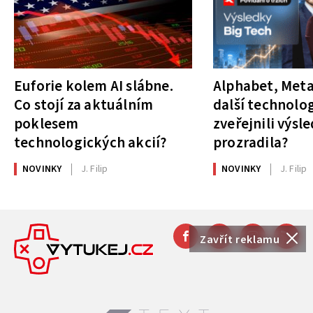
Euforie kolem AI slábne.
Alphabet, Meta
Co stojí za aktuálním
další technolog
poklesem
zveřejnili výsl
technologických akcií?
prozradila?
NOVINKY
J. Filip
NOVINKY
J. Filip
Zavřít reklamu