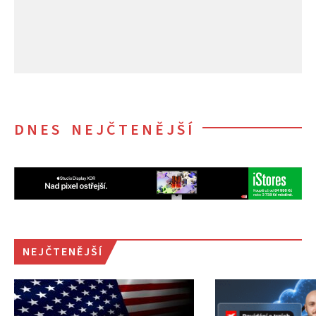
DNES NEJČTENĚJŠÍ
NEJČTENĚJŠÍ