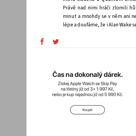
Právě nad nimi hráči zlomili h
minut a mnohdy se v něm ani ne
lépe a doufáme, že i Alan Wake se