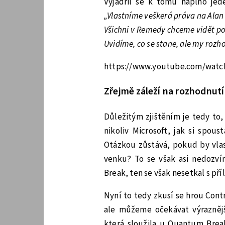
Vyjádřil se k tomu naplno jed
„Vlastníme veškerá práva na Alan 
Všichni v Remedy chceme vidět pok
Uvidíme, co se stane, ale my roz
https://www.youtube.com/wat
Zřejmě záleží na rozhodnut
Důležitým zjištěním je tedy to
nikoliv Microsoft, jak si spous
Otázkou zůstává, pokud by vlas
venku? To se však asi nedozví
Break, ten se však nesetkal s př
Nyní to tedy zkusí se hrou Cont
ale můžeme očekávat výraznějš
která sloužila u Quantum Brea