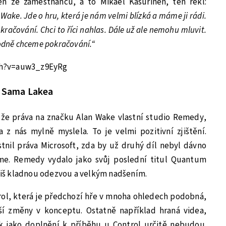
en ze zaměstnanců, a to Mikael Kasurinen, ten řekl:
Wake. Jde o hru, která je nám velmi blízká a máme ji rádi.
račování. Chci to říci nahlas. Dále už ale nemohu mluvit.
hodně chceme pokračování.“
ch?v=auw3_z9EyRg
í Sama Lakea
, že práva na značku Alan Wake vlastní studio Remedy,
ta z nás mylně myslela. To je velmi pozitivní zjištění.
tnil práva Microsoft, zda by už druhý díl nebyl dávno
me. Remedy vydalo jako svůj poslední titul Quantum
íliš kladnou odezvou a velkým nadšením.
rol, která je předchozí hře v mnoha ohledech podobná,
í změny v konceptu. Ostatně například hraná videa,
k jako doplnění k příběhu u Control určitě nebudou.