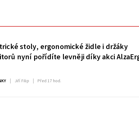
trické stoly, ergonomické židle i držáky
torů nyní pořídíte levněji díky akci AlzaEr
NKY
Jiří Filip
Před 17 hod.