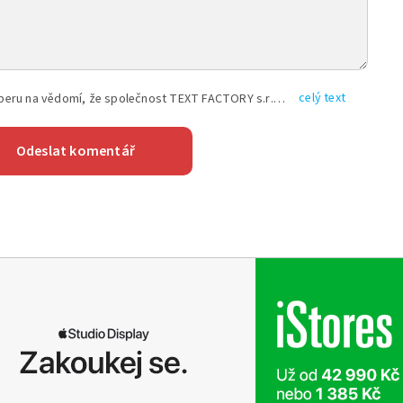
celý text
Vyplněním shora uvedených údajů beru na vědomí, že společnost TEXT FACTORY s.r.o., sídlem Brno, Durďákova 336/29, Černá Pole, PSČ: 613 00, IČ: 06157831, zapsané u Krajského soudu v Brně, oddíl C, vložka 100399, bude zpracovávat mé osobní údaje uvedené v rámci mnou vyplněného registračního formuláře na základě oprávněných zájmů TEXT FACTORY s.r.o. dle čl. 6 odst. 1 písm. f) GDPR a pro splnění právních povinností (čl. 6 odst. 1 písm. c) GDPR), a to pro tyto účely: nezbytnost zajistit oprávnění návštěvníka webových stránek provozovaných společností TEXT FACTORY s.r.o. přispívat aktivně ke zveřejněným článkům nebo v rámci diskusních fór a výkon práv TEXT FACTORY s.r.o. jako administrátora těchto diskusních fór. Více informací o zpracování osobních údajů a právech lze nalézt v