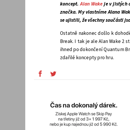
koncept.
Alan Wake
je v jistých
značka. My vlastníme Alana Wak
se ujistili, že všechny součásti 
Ostatně nakonec došlo k dohodě
Break. I tak je ale Alan Wake 2 
ihned po dokončení Quantum Brea
zdařilé koncepty pro hru.