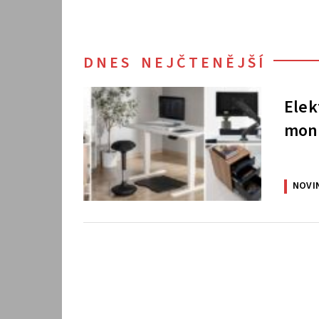
DNES NEJČTENĚJŠÍ
Elek
moni
NOVI