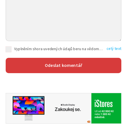
celý text
Vyplněním shora uvedených údajů beru na vědomí, že společnost TEXT FACTORY s.r.o., sídlem Brno, Durďákova 336/29, Černá Pole, PSČ: 613 00, IČ: 06157831, zapsané u Krajského soudu v Brně, oddíl C, vložka 100399, bude zpracovávat mé osobní údaje uvedené v rámci mnou vyplněného registračního formuláře na základě oprávněných zájmů TEXT FACTORY s.r.o. dle čl. 6 odst. 1 písm. f) GDPR a pro splnění právních povinností (čl. 6 odst. 1 písm. c) GDPR), a to pro tyto účely: nezbytnost zajistit oprávnění návštěvníka webových stránek provozovaných společností TEXT FACTORY s.r.o. přispívat aktivně ke zveřejněným článkům nebo v rámci diskusních fór a výkon práv TEXT FACTORY s.r.o. jako administrátora těchto diskusních fór. Více informací o zpracování osobních údajů a právech lze nalézt v