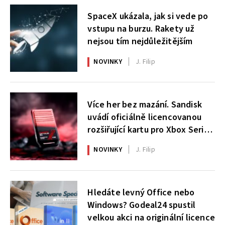
SpaceX ukázala, jak si vede po
vstupu na burzu. Rakety už
nejsou tím nejdůležitějším
NOVINKY
J. Filip
Více her bez mazání. Sandisk
uvádí oficiálně licencovanou
rozšiřující kartu pro Xbox Series
X|S
NOVINKY
J. Filip
Hledáte levný Office nebo
Windows? Godeal24 spustil
velkou akci na originální licence