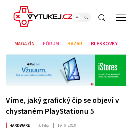
MAGAZÍN
FÓRUM
BAZAR
BLESKOVKY
Víme, jaký grafický čip se objeví v
chystaném PlayStationu 5
HARDWARE
J. Filip
19. 6. 2018