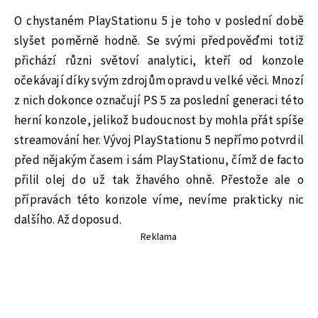
O chystaném PlayStationu 5 je toho v poslední době
slyšet poměrně hodně. Se svými předpověďmi totiž
přichází různi světoví analytici, kteří od konzole
očekávají díky svým zdrojům opravdu velké věci. Mnozí
z nich dokonce označují PS 5 za poslední generaci této
herní konzole, jelikož budoucnost by mohla přát spíše
streamování her. Vývoj PlayStationu 5 nepřímo potvrdil
před nějakým časem i sám PlayStationu, čímž de facto
přilil olej do už tak žhavého ohně. Přestože ale o
přípravách této konzole víme, nevíme prakticky nic
dalšího. Až doposud.
Reklama