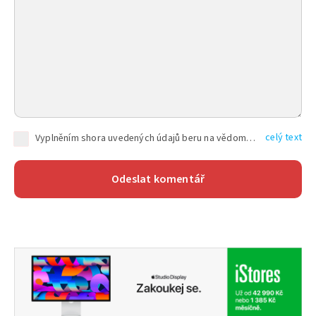
celý text
Vyplněním shora uvedených údajů beru na vědomí, že společnost TEXT FACTORY s.r.o., sídlem Brno, Durďákova 336/29, Černá Pole, PSČ: 613 00, IČ: 06157831, zapsané u Krajského soudu v Brně, oddíl C, vložka 100399, bude zpracovávat mé osobní údaje uvedené v rámci mnou vyplněného registračního formuláře na základě oprávněných zájmů TEXT FACTORY s.r.o. dle čl. 6 odst. 1 písm. f) GDPR a pro splnění právních povinností (čl. 6 odst. 1 písm. c) GDPR), a to pro tyto účely: nezbytnost zajistit oprávnění návštěvníka webových stránek provozovaných společností TEXT FACTORY s.r.o. přispívat aktivně ke zveřejněným článkům nebo v rámci diskusních fór a výkon práv TEXT FACTORY s.r.o. jako administrátora těchto diskusních fór. Více informací o zpracování osobních údajů a právech lze nalézt v