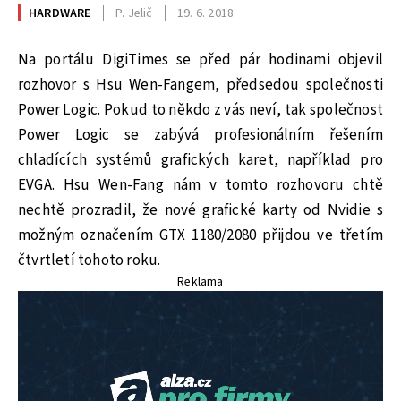
HARDWARE
P. Jelič
19. 6. 2018
Na portálu DigiTimes se před pár hodinami objevil
rozhovor s Hsu Wen-Fangem, předsedou společnosti
Power Logic. Pokud to někdo z vás neví, tak společnost
Power Logic se zabývá profesionálním řešením
chladících systémů grafických karet, například pro
EVGA. Hsu Wen-Fang nám v tomto rozhovoru chtě
nechtě prozradil, že nové grafické karty od Nvidie s
možným označením GTX 1180/2080 přijdou ve třetím
čtvrtletí tohoto roku.
Reklama