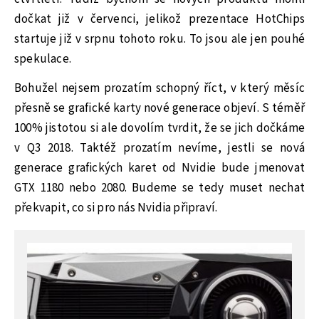
dočkat již v červenci, jelikož prezentace HotChips
startuje již v srpnu tohoto roku. To jsou ale jen pouhé
spekulace.
Bohužel nejsem prozatím schopný říct, v který měsíc
přesně se grafické karty nové generace objeví. S téměř
100% jistotou si ale dovolím tvrdit, že se jich dočkáme
v Q3 2018. Taktéž prozatím nevíme, jestli se nová
generace grafických karet od Nvidie bude jmenovat
GTX 1180 nebo 2080. Budeme se tedy muset nechat
překvapit, co si pro nás Nvidia připraví.