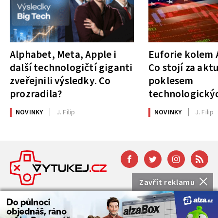
Alphabet, Meta, Apple i
Euforie kolem A
další technologičtí giganti
Co stojí za akt
zveřejnili výsledky. Co
poklesem
prozradila?
technologickýc
NOVINKY
J. Filip
NOVINKY
J. Filip
Zavřít reklamu