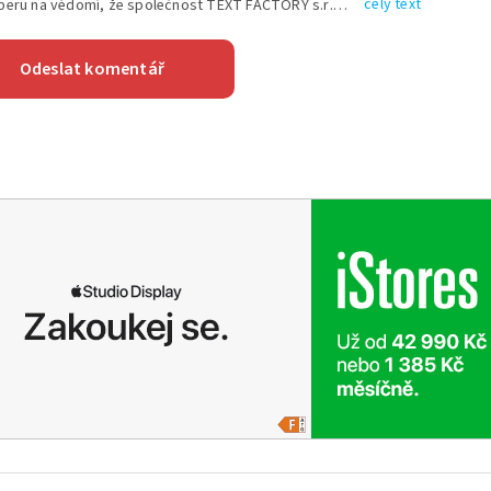
celý text
Vyplněním shora uvedených údajů beru na vědomí, že společnost TEXT FACTORY s.r.o., sídlem Brno, Durďákova 336/29, Černá Pole, PSČ: 613 00, IČ: 06157831, zapsané u Krajského soudu v Brně, oddíl C, vložka 100399, bude zpracovávat mé osobní údaje uvedené v rámci mnou vyplněného registračního formuláře na základě oprávněných zájmů TEXT FACTORY s.r.o. dle čl. 6 odst. 1 písm. f) GDPR a pro splnění právních povinností (čl. 6 odst. 1 písm. c) GDPR), a to pro tyto účely: nezbytnost zajistit oprávnění návštěvníka webových stránek provozovaných společností TEXT FACTORY s.r.o. přispívat aktivně ke zveřejněným článkům nebo v rámci diskusních fór a výkon práv TEXT FACTORY s.r.o. jako administrátora těchto diskusních fór. Více informací o zpracování osobních údajů a právech lze nalézt v