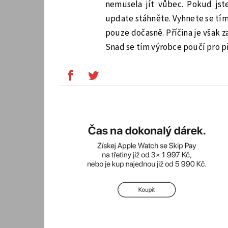
nemusela jít vůbec. Pokud jst
update stáhněte. Vyhnete se tí
pouze dočasně. Příčina je však 
Snad se tím výrobce poučí pro př