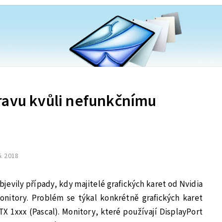
ravu kvůli nefunkčnímu
6. 2018
jevily případy, kdy majitelé grafických karet od Nvidia
nitory. Problém se týkal konkrétně grafických karet
X 1xxx (Pascal). Monitory, které používají DisplayPort