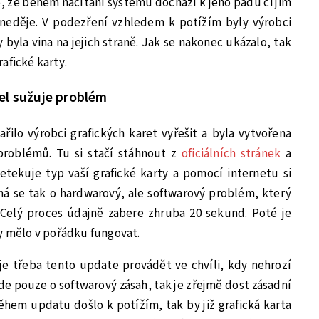
to, že během načítání systému dochází k jeho pádu či jim
 neděje. V podezření vzhledem k potížím byly výrobci
y byla vina na jejich straně. Jak se nakonec ukázalo, tak
afické karty.
el sužuje problém
ilo výrobci grafických karet vyřešit a byla vytvořena
problémů. Tu si stačí stáhnout z
oficiálních stránek
a
etekuje typ vaší grafické karty a pomocí internetu si
ná se tak o hardwarový, ale softwarový problém, který
Celý proces údajně zabere zhruba 20 sekund. Poté je
by mělo v pořádku fungovat.
 je třeba tento update provádět ve chvíli, kdy nehrozí
de pouze o softwarový zásah, tak je zřejmě dost zásadní
hem updatu došlo k potížím, tak by již grafická karta