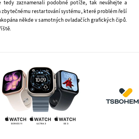
e tedy zaznamenali podobné potíže, tak neváhejte a
m zbytečnému restartování systému, které problém řeší
zakopána někde v samotných ovladačích grafických čipů.
íště.