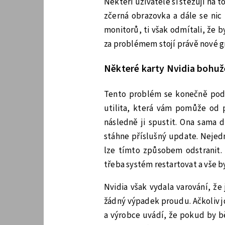
Někteří uživatelé si stěžují na 
zčerná obrazovka a dále se nic
monitorů, ti však odmítali, že b
za problémem stojí právě nové gr
Některé karty Nvidia bohuž
Tento problém se konečně podař
utilita, která vám pomůže od 
následně ji spustit. Ona sama d
stáhne příslušný update. Nejed
lze tímto způsobem odstranit. 
třeba systém restartovat a vše 
Nvidia však vydala varování, že
žádný výpadek proudu. Ačkoliv j
a výrobce uvádí, že pokud by bě