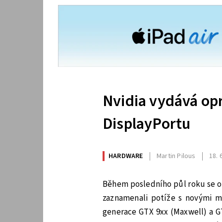
Nvidia vydává op
DisplayPortu
HARDWARE
Martin Pilous
18. 
Během posledního půl roku se ob
zaznamenali potíže s novými mo
generace GTX 9xx (Maxwell) a GT