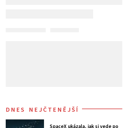
DNES NEJČTENĚJŠÍ
SpaceX ukázala, jak si vede po