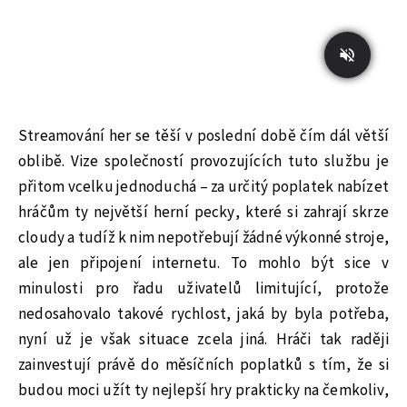
Streamování her se těší v poslední době čím dál větší
oblibě. Vize společností provozujících tuto službu je
přitom vcelku jednoduchá – za určitý poplatek nabízet
hráčům ty největší herní pecky, které si zahrají skrze
cloudy a tudíž k nim nepotřebují žádné výkonné stroje,
ale jen připojení internetu. To mohlo být sice v
minulosti pro řadu uživatelů limitující, protože
nedosahovalo takové rychlost, jaká by byla potřeba,
nyní už je však situace zcela jiná. Hráči tak raději
zainvestují právě do měsíčních poplatků s tím, že si
budou moci užít ty nejlepší hry prakticky na čemkoliv,