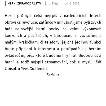
HERNÍ ZPRAVODAJSTVÍ
J. Filip
14. 6. 2018
Herní průmysl čeká nejspíš v následujících letech
obrovská revoluce. Zatímco v minulosti jsme byli zvyklí
hrát nejnovější herní pecky na velmi výkonných
konzolích a počítačích, v budoucnu si vystačíme s
malými krabičkami či telefony, jejichž jedinou funkcí
bude připojení k internetu a popřípadě i k herním
ovladačům, přes které budeme hry hrát. Budoucností
hraní je totiž nejspíš streamování, což si myslí i šéf
Ubisoftu Yves Guillemot.
Reklama