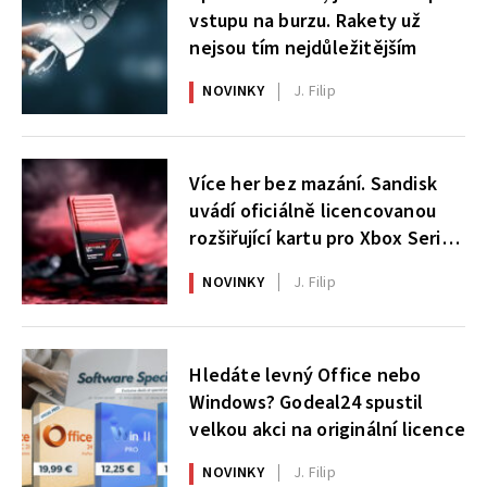
vstupu na burzu. Rakety už
nejsou tím nejdůležitějším
NOVINKY
J. Filip
Více her bez mazání. Sandisk
uvádí oficiálně licencovanou
rozšiřující kartu pro Xbox Series
X|S
NOVINKY
J. Filip
Hledáte levný Office nebo
Windows? Godeal24 spustil
velkou akci na originální licence
NOVINKY
J. Filip