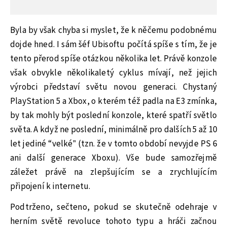
Byla by však chyba si myslet, že k něčemu podobnému
dojde hned. I sám šéf Ubisoftu počítá spíše s tím, že je
tento přerod spíše otázkou několika let. Právě konzole
však obvykle několikaletý cyklus mívají, než jejich
výrobci představí světu novou generaci. Chystaný
PlayStation 5 a Xbox, o kterém též padla na E3 zmínka,
by tak mohly být poslední konzole, které spatří světlo
světa. A když ne poslední, minimálně pro dalších 5 až 10
let jediné “velké” (tzn. že v tomto období nevyjde PS 6
ani další generace Xboxu). Vše bude samozřejmě
záležet právě na zlepšujícím se a zrychlujícím
připojení k internetu.
Podtrženo, sečteno, pokud se skutečně odehraje v
herním světě revoluce tohoto typu a hráči začnou