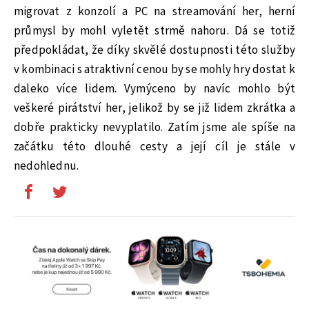
migrovat z konzolí a PC na streamování her, herní
průmysl by mohl vyletět strmě nahoru. Dá se totiž
předpokládat, že díky skvělé dostupnosti této služby
v kombinaci s atraktivní cenou by se mohly hry dostat k
daleko více lidem. Vymýceno by navíc mohlo být
veškeré pirátství her, jelikož by se již lidem zkrátka a
dobře prakticky nevyplatilo. Zatím jsme ale spíše na
začátku této dlouhé cesty a její cíl je stále v
nedohlednu.