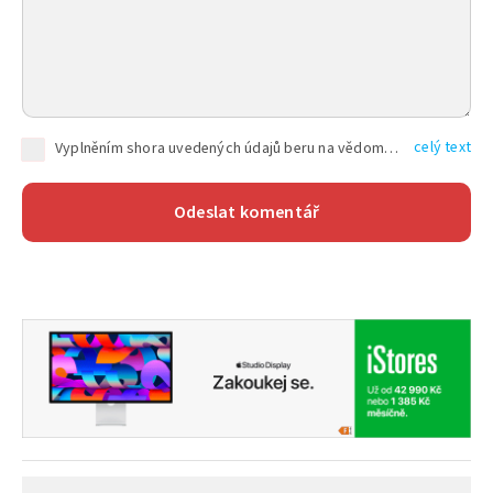
celý text
Vyplněním shora uvedených údajů beru na vědomí, že společnost TEXT FACTORY s.r.o., sídlem Brno, Durďákova 336/29, Černá Pole, PSČ: 613 00, IČ: 06157831, zapsané u Krajského soudu v Brně, oddíl C, vložka 100399, bude zpracovávat mé osobní údaje uvedené v rámci mnou vyplněného registračního formuláře na základě oprávněných zájmů TEXT FACTORY s.r.o. dle čl. 6 odst. 1 písm. f) GDPR a pro splnění právních povinností (čl. 6 odst. 1 písm. c) GDPR), a to pro tyto účely: nezbytnost zajistit oprávnění návštěvníka webových stránek provozovaných společností TEXT FACTORY s.r.o. přispívat aktivně ke zveřejněným článkům nebo v rámci diskusních fór a výkon práv TEXT FACTORY s.r.o. jako administrátora těchto diskusních fór. Více informací o zpracování osobních údajů a právech lze nalézt v