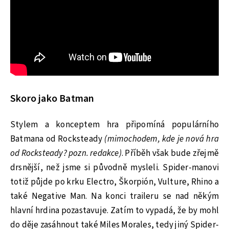
Skoro jako Batman
Stylem a konceptem hra připomíná populárního
Batmana od Rocksteady
(mimochodem, kde je nová hra
od Rocksteady? pozn. redakce)
. Příběh však bude zřejmě
drsnější, než jsme si původně mysleli. Spider-manovi
totiž půjde po krku Electro, Škorpión, Vulture, Rhino a
také Negative Man. Na konci traileru se nad někým
hlavní hrdina pozastavuje. Zatím to vypadá, že by mohl
do děje zasáhnout také Miles Morales, tedy jiný Spider-