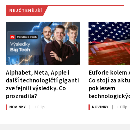
NEJČTENĚJŠÍ
Alphabet, Meta, Apple i
Euforie kolem A
další technologičtí giganti
Co stojí za akt
zveřejnili výsledky. Co
poklesem
prozradila?
technologickýc
NOVINKY
J. Filip
NOVINKY
J. Filip