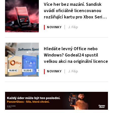
Více her bez mazání. Sandisk
uvádí oficiálně licencovanou
rozšiřující kartu pro Xbox Series
X|S
NOVINKY
J. Filip
Hledáte levný Office nebo
Windows? Godeal24 spustil
velkou akci na originální licence
NOVINKY
J. Filip