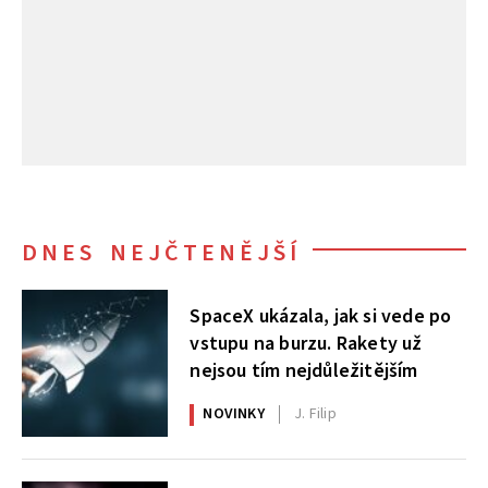
DNES NEJČTENĚJŠÍ
SpaceX ukázala, jak si vede po
vstupu na burzu. Rakety už
nejsou tím nejdůležitějším
NOVINKY
J. Filip