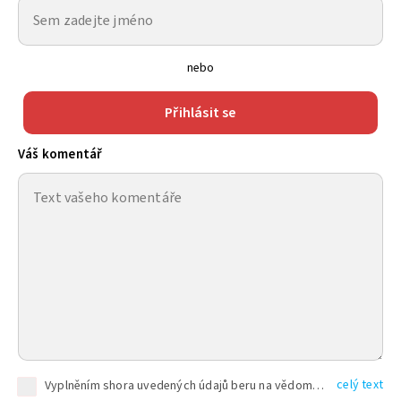
nebo
Přihlásit se
Váš komentář
celý text
Vyplněním shora uvedených údajů beru na vědomí, že společnost TEXT FACTORY s.r.o., sídlem Brno, Durďákova 336/29, Černá Pole, PSČ: 613 00, IČ: 06157831, zapsané u Krajského soudu v Brně, oddíl C, vložka 100399, bude zpracovávat mé osobní údaje uvedené v rámci mnou vyplněného registračního formuláře na základě oprávněných zájmů TEXT FACTORY s.r.o. dle čl. 6 odst. 1 písm. f) GDPR a pro splnění právních povinností (čl. 6 odst. 1 písm. c) GDPR), a to pro tyto účely: nezbytnost zajistit oprávnění návštěvníka webových stránek provozovaných společností TEXT FACTORY s.r.o. přispívat aktivně ke zveřejněným článkům nebo v rámci diskusních fór a výkon práv TEXT FACTORY s.r.o. jako administrátora těchto diskusních fór. Více informací o zpracování osobních údajů a právech lze nalézt v