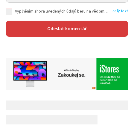
celý text
Vyplněním shora uvedených údajů beru na vědomí, že společnost TEXT FACTORY s.r.o., sídlem Brno, Durďákova 336/29, Černá Pole, PSČ: 613 00, IČ: 06157831, zapsané u Krajského soudu v Brně, oddíl C, vložka 100399, bude zpracovávat mé osobní údaje uvedené v rámci mnou vyplněného registračního formuláře na základě oprávněných zájmů TEXT FACTORY s.r.o. dle čl. 6 odst. 1 písm. f) GDPR a pro splnění právních povinností (čl. 6 odst. 1 písm. c) GDPR), a to pro tyto účely: nezbytnost zajistit oprávnění návštěvníka webových stránek provozovaných společností TEXT FACTORY s.r.o. přispívat aktivně ke zveřejněným článkům nebo v rámci diskusních fór a výkon práv TEXT FACTORY s.r.o. jako administrátora těchto diskusních fór. Více informací o zpracování osobních údajů a právech lze nalézt v