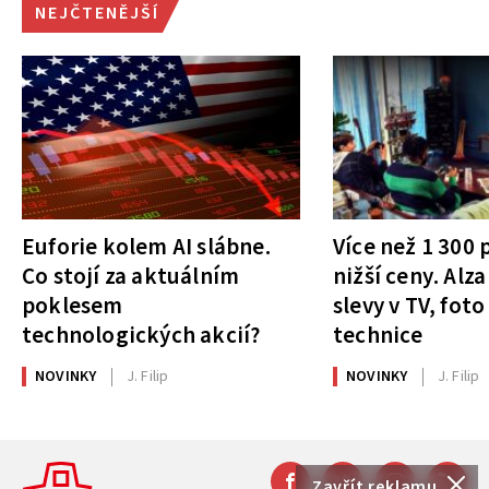
NEJČTENĚJŠÍ
Euforie kolem AI slábne.
Více než 1 300
Co stojí za aktuálním
nižší ceny. Alza
poklesem
slevy v TV, foto
technologických akcií?
technice
NOVINKY
J. Filip
NOVINKY
J. Filip
Zavřít reklamu