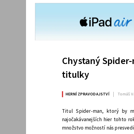
Chystaný Spider-
titulky
HERNÍ ZPRAVODAJSTVÍ
Tomáš V
Titul Spider-man, ktorý by m
najočakávanejších hier tohto r
množstvo možností nás presvedčil