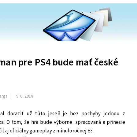
man pre PS4 bude mať české
arga
9. 6. 2018
al doraziť už túto jeseň je bez pochyby jednou z
oka. O tom, že hra bude výborne spracovaná a prinesie
 aj oficiálny gameplay z minuloročnej E3.