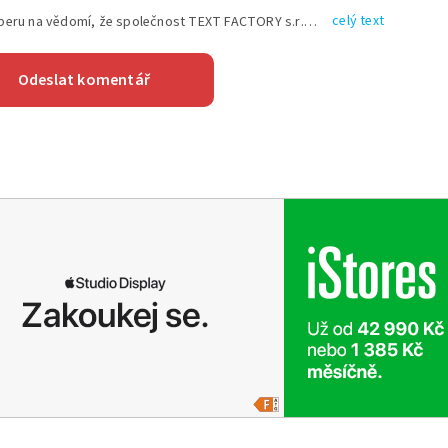
celý text
Vyplněním shora uvedených údajů beru na vědomí, že společnost TEXT FACTORY s.r.o., sídlem Brno, Durďákova 336/29, Černá Pole, PSČ: 613 00, IČ: 06157831, zapsané u Krajského soudu v Brně, oddíl C, vložka 100399, bude zpracovávat mé osobní údaje uvedené v rámci mnou vyplněného registračního formuláře na základě oprávněných zájmů TEXT FACTORY s.r.o. dle čl. 6 odst. 1 písm. f) GDPR a pro splnění právních povinností (čl. 6 odst. 1 písm. c) GDPR), a to pro tyto účely: nezbytnost zajistit oprávnění návštěvníka webových stránek provozovaných společností TEXT FACTORY s.r.o. přispívat aktivně ke zveřejněným článkům nebo v rámci diskusních fór a výkon práv TEXT FACTORY s.r.o. jako administrátora těchto diskusních fór. Více informací o zpracování osobních údajů a právech lze nalézt v