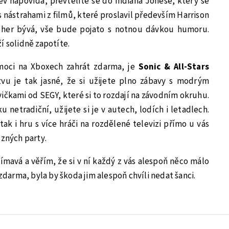
ev napovídá, převtělíte se do Indiana Jonese, který se
 nástrahami z filmů, které proslavil především Harrison
 her bývá, vše bude pojato s notnou dávkou humoru.
í solidně zapotíte.
moci na Xboxech zahrát zdarma, je
Sonic & All-Stars
zvu je tak jasné, že si užijete plno zábavy s modrým
ičkami od SEGY, které si to rozdají na závodním okruhu.
u netradiční, užijete si je v autech, lodích i letadlech.
tak i hru s více hráči na rozdělené televizi přímo u vás
ůzných party.
avá a věřím, že si v ní každý z vás alespoň něco málo
 zdarma, byla by škoda jim alespoň chvíli nedat šanci.