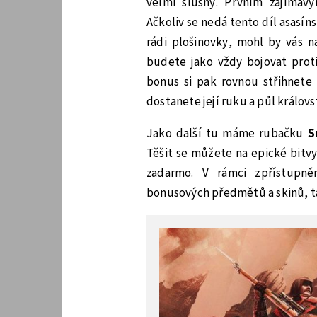
velmi slušný. Prvním zajímav
Ačkoliv se nedá tento díl asasí
rádi plošinovky, mohl by vás n
budete jako vždy bojovat proti
bonus si pak rovnou střihnete 
dostanete její ruku a půl královs
Jako další tu máme rubačku
S
Těšit se můžete na epické bitvy
zadarmo. V rámci zpřístupně
bonusových předmětů a skinů, tak