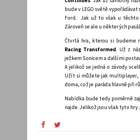
Continues
. Jak už samotný náz
bude v LEGO světě vypořádávat s
Ford.
Jak už to však u těchto
Zároveň se ale u některých pasáž
Čtvrtá hra, kterou si budeme 
Racing Transformed
. Už z ná
ježkem Sonicem a dalšími postav
A jelikož se jedná o závody vcelk
Užít si můžete jak multiplayer, 
doma, což je paráda hlavně při r
Nabídka bude tedy poměrně zajím
najde. Jelikož jsou však tyto hry