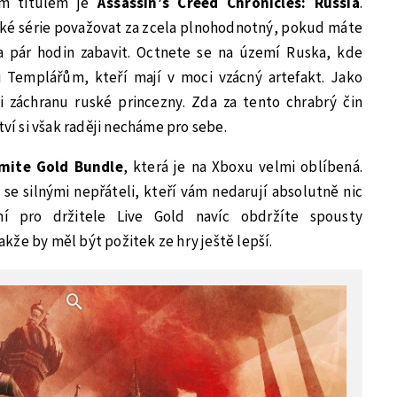
ým titulem je
Assassin’s Creed Chronicles: Russia
.
nské série považovat za zcela plnohodnotný, pokud máte
a pár hodin zabavit. Octnete se na území Ruska, kde
 Templářům, kteří mají v moci vzácný artefakt. Jako
i záchranu ruské princezny. Zda za tento chrabrý čin
tví si však raději necháme pro sebe.
mite Gold Bundle
, která je na Xboxu velmi oblíbená.
 se silnými nepřáteli, kteří vám nedarují absolutně nic
ní pro držitele Live Gold navíc obdržíte spousty
že by měl být požitek ze hry ještě lepší.