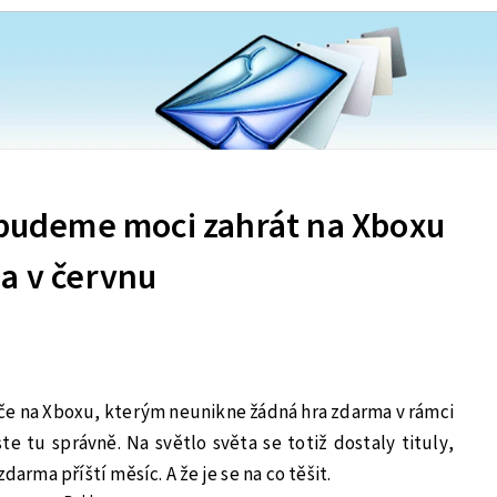
i budeme moci zahrát na Xboxu
a v červnu
če na Xboxu, kterým neunikne žádná hra zdarma v rámci
te tu správně. Na světlo světa se totiž dostaly tituly,
darma příští měsíc. A že je se na co těšit.